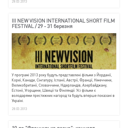
28.03.2013
III NEW VISION INTERNATIONAL SHORT FILM
FESTIVAL / 29 - 31 березня
У програмі 2013 року будуть представлені фільми з Йорданії,
Кореї, Канади, Сінгапуру, Іспанії, Австрії, Франції, Німеччини,
Великобританії, Словаччини, Нідерландів, Азербайджану,
Естонії, Угорщини, Швеції та Фінляндії. Усі фільми є
володарями престижних нагород та будуть вперше показані в
Україні.
28.03.2013
10-та "Французька весна": концерт