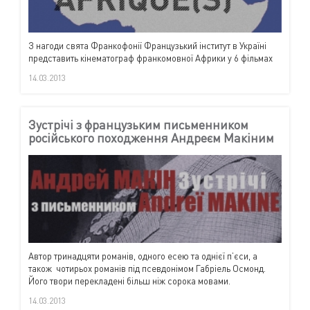
З нагоди свята Франкофонії Французький інститут в Україні
представить кінематограф франкомовної Африки у 6 фільмах
14.03.2013
Зустрічі з французьким письменником
російського походження Андреєм Макіним
Автор тринадцяти романів, одного есею та однієї п’єси, а
також чотирьох романів під псевдонімом Габріель Осмонд.
Його твори перекладені більш ніж сорока мовами.
14.03.2013