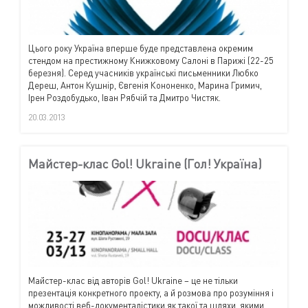
Цього року Україна вперше буде представлена окремим
стендом на престижному Книжковому Салоні в Парижі (22-25
березня). Серед учасників українські письменники Любко
Дереш, Антон Кушнір, Євгенія Кононенко, Марина Гримич,
Ірен Роздобудько, Іван Рябчій та Дмитро Чистяк.
20.03.2013
Майстер-клас Gol! Ukraine (Гол! Україна)
Майстер-клас від авторів
Gol
!
Ukraine
– це не тільки
презентація конкретного проекту, а й розмова про розуміння і
можливості веб-документалістики як такої та шляхи, якими