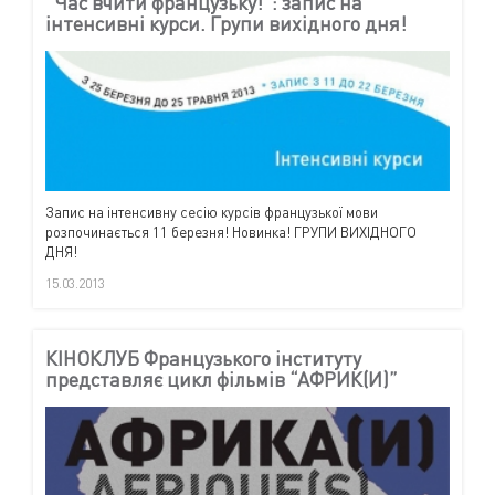
“Час вчити французьку!”: запис на
інтенсивні курси. Групи вихідного дня!
Запис на інтенсивну сесію курсів французької мови
розпочинається 11 березня! Новинка! ГРУПИ ВИХІДНОГО
ДНЯ!
15.03.2013
КІНОКЛУБ Французького інституту
представляє цикл фільмів “АФРИК(И)”