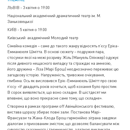
ЛЬВІВ - 3 квітня о 19.00
Національний академічний драматичний театр ім. М.
Заньковецької
КИЇВ - 5 квітня о 19.00
Київський академічний Молодий театр
Cімейна комедія – саме до такого жанру відносять п’єсу Еріка-
Емманюеля Шмітта. В основі сюжету – подружня пара,
стосунки якої на межі розриву. Жіль (Мануель Олінжер) одужує
після дивного нещасного випадку та страждає на амнезію,
його дружина – Ліза (Марі Брош) неоднозначно переживає цю
загадкову історію. Напруженість, тривожне очікування,
глибина. Ось як висловився Ерік-Емманюель Шмітт про свою
п’єсу: «У двадцять років хочеться, щоб кохання було простим.
В сорок виявляється, що воно складне. В шістдесят ми
впевнені, що воно прекрасне саме тому, що складне».
Створена в рамках програми off Авіньйонського фестивалю,
вистава щоразу збирає повні зали. Постанова Марі-
Франсуази та Жана-Клода Брош гармонійно зіграна завдяки
діалогам з прихованим змістом, що дозволяє балансувати між
суворістю сказанного і таємничністю, здатною викликати