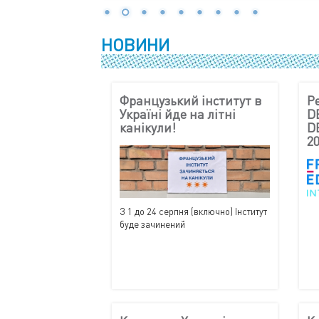
НОВИНИ
Французький інститут в
Ре
Україні йде на літні
D
канікули!
D
2
З 1 до 24 серпня (включно) Інститут
буде зачинений