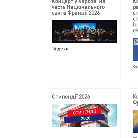
Концерт у Харкові на
К
честь Національного
р
свята Франції 2026
с
с
і
се
10 липня
Кі
Стипендії 2026
К
Ф