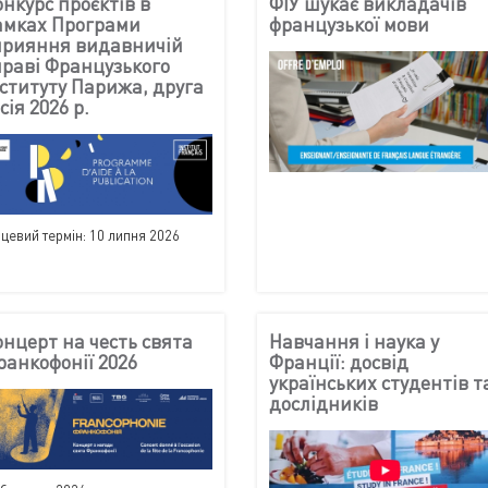
онкурс проєктів в
ФІУ шукає викладачів
амках Програми
французької мови
прияння видавничій
праві Французького
нституту Парижа, друга
сія 2026 р.
нцевий термін: 10 липня 2026
онцерт на честь свята
Навчання і наука у
ранкофонії 2026
Франції: досвід
українських студентів т
дослідників