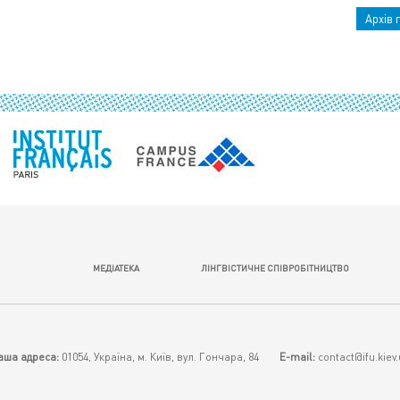
Архів 
МЕДІАТЕКА
ЛІНГВІСТИЧНЕ СПІВРОБІТНИЦТВО
аша адреса:
01054, Україна, м. Київ, вул. Гончара, 84
E-mail:
contact@ifu.kiev