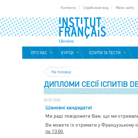
Контакти
Службовий вхід
Мапа сайту
ПРО НАС
КУРСИ
ІСПИТИ ТА ТЕСТИ
На головну
ДИПЛОМИ СЕСІЇ ІСПИТІВ DE
06.07.2026
Шановні кандидати!
Ми раді повідомити Вам, що ми отримали
Ви можете їх отримати у Французькому ін
по 13:00
.