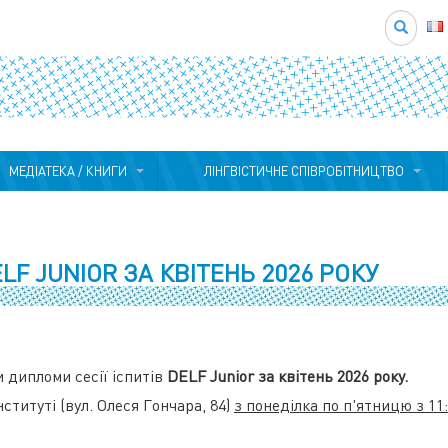
Search
МЕДІАТЕКА / КНИГИ
ЛІНГВІСТИЧНЕ СПІВРОБІТНИЦТВО
LF JUNIOR ЗА КВІТЕНЬ 2026 РОКУ
 дипломи сесії іспитів
DELF Junior за квітень 2026 року
.
ституті (вул. Олеся Гончара, 84)
з понеділка по п'ятницю з
11