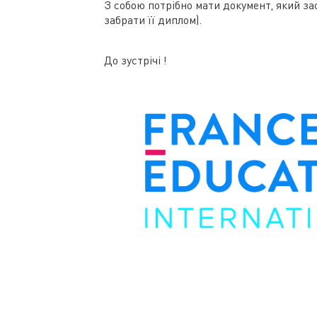
З собою потрібно мати документ, який за
забрати її диплом).
До зустрічі !