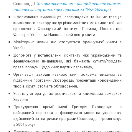
Сковорода).
За цим посиланням - повний перелік книжок,
виданих за підтримки цих програм за 1992-2025 рр.
;
Інформування видавництв, перекладачів та інших гравців
книжкового сектору щодо різноманітних можливостей, які
пропонують Французький інститут Парижа, Посольство
Франції в Україні та Національний центр книги;
Моніторинг новин, що стосуються французької книги в
Україні;
Допомога у встановленні контакту між українськими та
французькими видавцями, які бажають купити/продати
права, поради щодо книг, вартих перекладу;
Організація заходів навколо книг, зокрема, виданих за
підтримки програми Сковорода: презентації нововиданих
творів, круглі столи та обговорення;
Участь у літературних фестивалях та книжкових ярмарках
України;
Присудження премії імені Григорія Сковороди за
найкращий переклад з французької мови на українську,
здійснений за підтримки програми Сковорода. Премія існує
з 2001 року;
Дарування книжок, виданих за підтримки програми