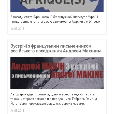
З нагоди свята Франкофонії Французький інститут в Україні
представить кінематограф франкомовної Африки у 6 фільмах
14.03.2013
Зустрічі з французьким письменником
російського походження Андреєм Макіним
Автор тринадцяти романів, одного есею та однієї п’єси, а
також чотирьох романів під псевдонімом Габріель Осмонд.
Його твори перекладені більш ніж сорока мовами.
14.03.2013