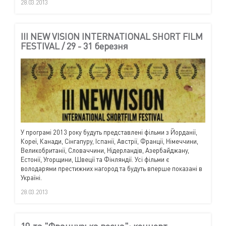
28.03.2013
III NEW VISION INTERNATIONAL SHORT FILM
FESTIVAL / 29 - 31 березня
У програмі 2013 року будуть представлені фільми з Йорданії,
Кореї, Канади, Сінгапуру, Іспанії, Австрії, Франції, Німеччини,
Великобританії, Словаччини, Нідерландів, Азербайджану,
Естонії, Угорщини, Швеції та Фінляндії. Усі фільми є
володарями престижних нагород та будуть вперше показані в
Україні.
28.03.2013
10-та "Французька весна": концерт