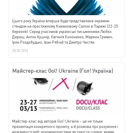
Цього року Україна вперше буде представлена окремим
стендом на престижному Книжковому Салоні в Парижі (22-25
березня). Серед учасників українські письменники Любко
Дереш, Антон Кушнір, Євгенія Кононенко, Марина Гримич,
Ірен Роздобудько, Іван Рябчій та Дмитро Чистяк.
20.03.2013
Майстер-клас Gol! Ukraine (Гол! Україна)
Майстер-клас від авторів
Gol
!
Ukraine
– це не тільки
презентація конкретного проекту, а й розмова про розуміння і
можливості веб-документалістики як такої та шляхи, якими