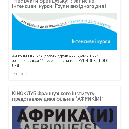
“Час вчити французьку!”: запис на
інтенсивні курси. Групи вихідного дня!
Запис на інтенсивну сесію курсів французької мови
розпочинається 11 березня! Новинка! ГРУПИ ВИХІДНОГО
ДНЯ!
15.03.2013
КІНОКЛУБ Французького інституту
представляє цикл фільмів “АФРИК(И)”