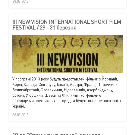
28.03.2013
III NEW VISION INTERNATIONAL SHORT FILM
FESTIVAL / 29 - 31 березня
У програмі 2013 року будуть представлені фільми з Йорданії,
Кореї, Канади, Сінгапуру, Іспанії, Австрії, Франції, Німеччини,
Великобританії, Словаччини, Нідерландів, Азербайджану,
Естонії, Угорщини, Швеції та Фінляндії. Усі фільми є
володарями престижних нагород та будуть вперше показані в
Україні.
28.03.2013
10-та "Французька весна": концерт