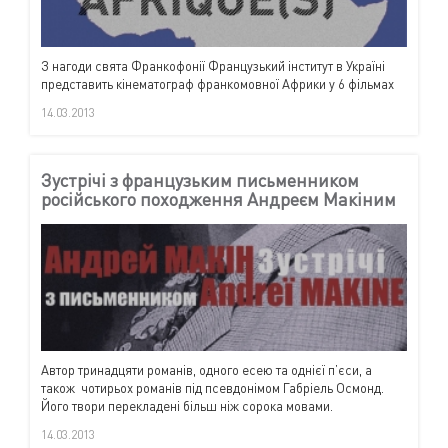
З нагоди свята Франкофонії Французький інститут в Україні
представить кінематограф франкомовної Африки у 6 фільмах
14.03.2013
Зустрічі з французьким письменником
російського походження Андреєм Макіним
Автор тринадцяти романів, одного есею та однієї п’єси, а
також чотирьох романів під псевдонімом Габріель Осмонд.
Його твори перекладені більш ніж сорока мовами.
14.03.2013