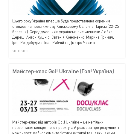
Цього року Україна вперше буде представлена окремим
стендом на престижному Книжковому Салоні в Парижі (22-25
березня). Серед учасників українські письменники Любко
Дереш, Антон Кушнір, Євгенія Кононенко, Марина Гримич,
Ірен Роздобудько, Іван Рябчій та Дмитро Чистяк.
20.03.2013
Майстер-клас Gol! Ukraine (Гол! Україна)
Майстер-клас від авторів
Gol
!
Ukraine
– це не тільки
презентація конкретного проекту, а й розмова про розуміння і
можливості веб-документалістики як такої та шляхи, якими