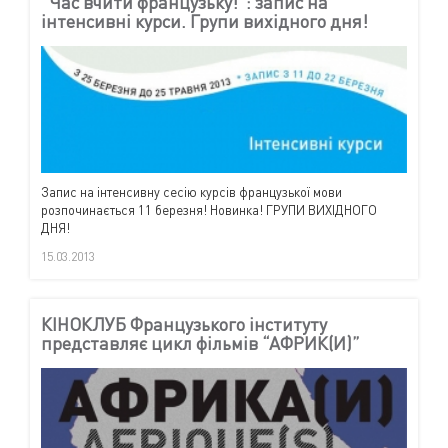
“Час вчити французьку!”: запис на
інтенсивні курси. Групи вихідного дня!
Запис на інтенсивну сесію курсів французької мови
розпочинається 11 березня! Новинка! ГРУПИ ВИХІДНОГО
ДНЯ!
15.03.2013
КІНОКЛУБ Французького інституту
представляє цикл фільмів “АФРИК(И)”