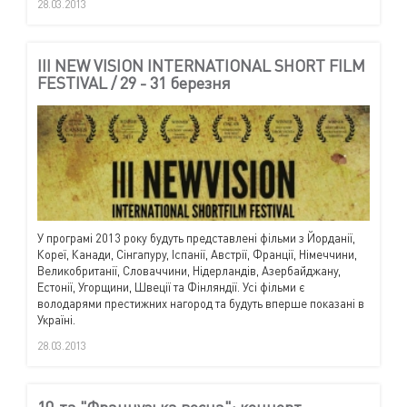
28.03.2013
III NEW VISION INTERNATIONAL SHORT FILM
FESTIVAL / 29 - 31 березня
У програмі 2013 року будуть представлені фільми з Йорданії,
Кореї, Канади, Сінгапуру, Іспанії, Австрії, Франції, Німеччини,
Великобританії, Словаччини, Нідерландів, Азербайджану,
Естонії, Угорщини, Швеції та Фінляндії. Усі фільми є
володарями престижних нагород та будуть вперше показані в
Україні.
28.03.2013
10-та "Французька весна": концерт