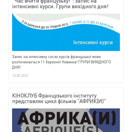
“Час вчити французьку!”: запис на
інтенсивні курси. Групи вихідного дня!
Запис на інтенсивну сесію курсів французької мови
розпочинається 11 березня! Новинка! ГРУПИ ВИХІДНОГО
ДНЯ!
15.03.2013
КІНОКЛУБ Французького інституту
представляє цикл фільмів “АФРИК(И)”