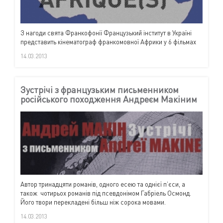
З нагоди свята Франкофонії Французький інститут в Україні
представить кінематограф франкомовної Африки у 6 фільмах
14.03.2013
Зустрічі з французьким письменником
російського походження Андреєм Макіним
Автор тринадцяти романів, одного есею та однієї п’єси, а
також чотирьох романів під псевдонімом Габріель Осмонд.
Його твори перекладені більш ніж сорока мовами.
14.03.2013