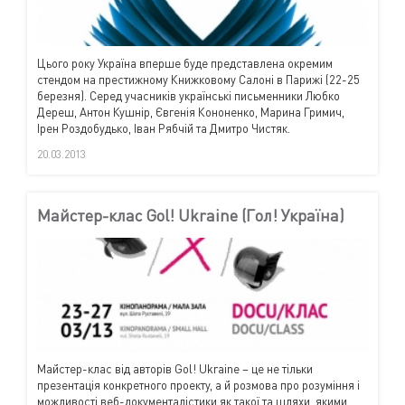
Цього року Україна вперше буде представлена окремим
стендом на престижному Книжковому Салоні в Парижі (22-25
березня). Серед учасників українські письменники Любко
Дереш, Антон Кушнір, Євгенія Кононенко, Марина Гримич,
Ірен Роздобудько, Іван Рябчій та Дмитро Чистяк.
20.03.2013
Майстер-клас Gol! Ukraine (Гол! Україна)
Майстер-клас від авторів
Gol
!
Ukraine
– це не тільки
презентація конкретного проекту, а й розмова про розуміння і
можливості веб-документалістики як такої та шляхи, якими