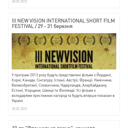
28.03.2013
III NEW VISION INTERNATIONAL SHORT FILM
FESTIVAL / 29 - 31 березня
У програмі 2013 року будуть представлені фільми з Йорданії,
Кореї, Канади, Сінгапуру, Іспанії, Австрії, Франції, Німеччини,
Великобританії, Словаччини, Нідерландів, Азербайджану,
Естонії, Угорщини, Швеції та Фінляндії. Усі фільми є
володарями престижних нагород та будуть вперше показані в
Україні.
28.03.2013
10-та "Французька весна": концерт