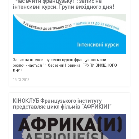
“Час вчити французьку!”: запис на
інтенсивні курси. Групи вихідного дня!
Запис на інтенсивну сесію курсів французької мови
розпочинається 11 березня! Новинка! ГРУПИ ВИХІДНОГО
ДНЯ!
15.03.2013
КІНОКЛУБ Французького інституту
представляє цикл фільмів “АФРИК(И)”