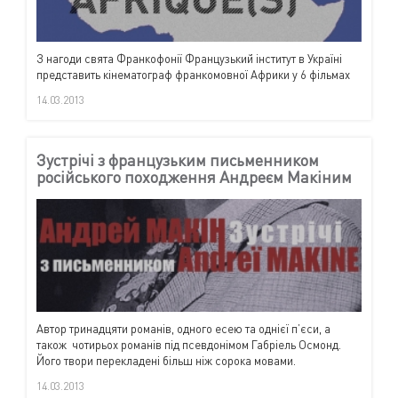
З нагоди свята Франкофонії Французький інститут в Україні
представить кінематограф франкомовної Африки у 6 фільмах
14.03.2013
Зустрічі з французьким письменником
російського походження Андреєм Макіним
Автор тринадцяти романів, одного есею та однієї п’єси, а
також чотирьох романів під псевдонімом Габріель Осмонд.
Його твори перекладені більш ніж сорока мовами.
14.03.2013