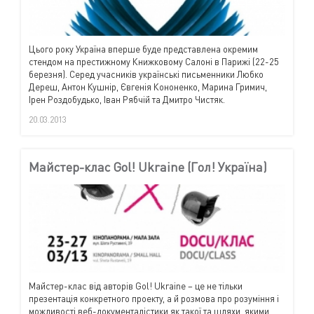
Цього року Україна вперше буде представлена окремим
стендом на престижному Книжковому Салоні в Парижі (22-25
березня). Серед учасників українські письменники Любко
Дереш, Антон Кушнір, Євгенія Кононенко, Марина Гримич,
Ірен Роздобудько, Іван Рябчій та Дмитро Чистяк.
20.03.2013
Майстер-клас Gol! Ukraine (Гол! Україна)
Майстер-клас від авторів
Gol
!
Ukraine
– це не тільки
презентація конкретного проекту, а й розмова про розуміння і
можливості веб-документалістики як такої та шляхи, якими