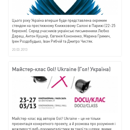
Цього року Україна вперше буде представлена окремим
стендом на престижному Книжковому Салоні в Парижі (22-25
березня). Серед учасників українські письменники Любко
Дереш, Антон Кушнір, Євгенія Кононенко, Марина Гримич,
Ірен Роздобудько, Іван Рябчій та Дмитро Чистяк.
20.03.2013
Майстер-клас Gol! Ukraine (Гол! Україна)
Майстер-клас від авторів
Gol
!
Ukraine
– це не тільки
презентація конкретного проекту, а й розмова про розуміння і
можливості веб-документалістики як такої та шляхи, якими