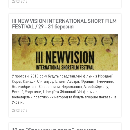
28.03.2013
III NEW VISION INTERNATIONAL SHORT FILM
FESTIVAL / 29 - 31 березня
У програмі 2013 року будуть представлені фільми з Йорданії,
Кореї, Канади, Сінгапуру, Іспанії, Австрії, Франції, Німеччини,
Великобританії, Словаччини, Нідерландів, Азербайджану,
Естонії, Угорщини, Швеції та Фінляндії. Усі фільми є
володарями престижних нагород та будуть вперше показані в
Україні.
28.03.2013
10-та "Французька весна": концерт