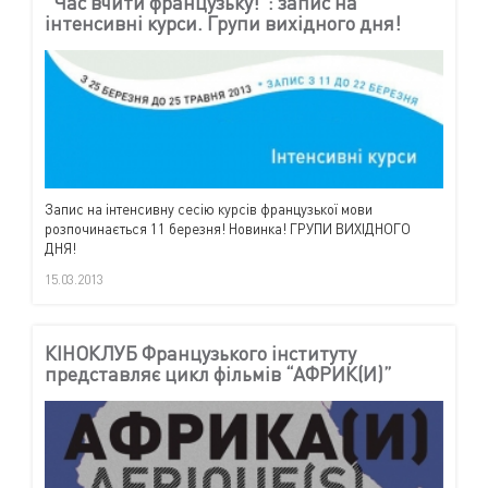
“Час вчити французьку!”: запис на
інтенсивні курси. Групи вихідного дня!
Запис на інтенсивну сесію курсів французької мови
розпочинається 11 березня! Новинка! ГРУПИ ВИХІДНОГО
ДНЯ!
15.03.2013
КІНОКЛУБ Французького інституту
представляє цикл фільмів “АФРИК(И)”