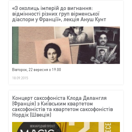
«З околиць імперій до вигнання:
відмінності різних груп вірменської
діаспори у Франції», лекція Ануш Кунт
Вівторок, 22 вересня о 19.00
18.09.2015
Концерт саксофоніста Клода Делангля
(Франція) з Київським квартетом
саксофоністів та квартетом саксофоністів
Нордік (Швеція)