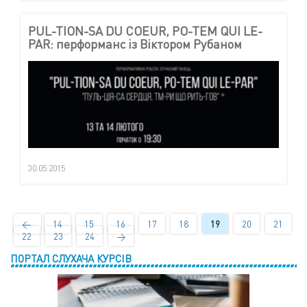
PUL-TION-SA DU COEUR, PO-TEM QUI LE-
PAR: перформанс із Віктором Рубаном
30.05.2015
←
14
15
16
17
18
19
20
21
22
23
24
→
ПОРТАЛ СЛУХАЧА КУРСІВ