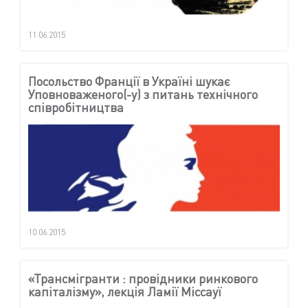
11.06.2015
Посольство Франції в Україні шукає
Уповноваженого(-у) з питань технічного
співробітництва
10.06.2015
«Трансмігранти : провідники ринкового
капіталізму», лекція Ламії Міссауї