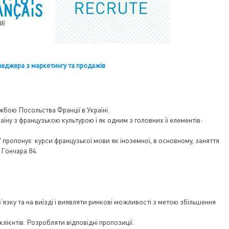
неджера з маркетингу та продажів
жбою Посольства Франції в Україні.
ну з французькою культурою і як одним з головних її елементів:
ІУ пропонує курси французької мови як іноземної, в основному, заняття
 Гончара 84.
зку та на виїзді і виявляти ринкові можливості з метою збільшення
лієнтів. Розробляти відповідні пропозиції.