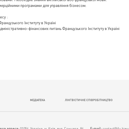
ерційними програмами для управління бізнесом.
есу :
Французького Інституту в Україні
адміністративно-фінансових питань Французького Інституту в Україні
МЕДІАТЕКА
ЛІНГВІСТИЧНЕ СПІВРОБІТНИЦТВО
аша адреса:
01054, Україна, м. Київ, вул. Гончара, 84
E-mail:
contact@ifu.kiev