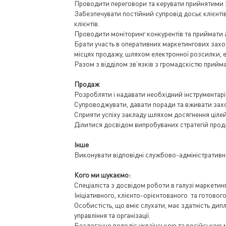
Проводити переговори та керувати прийнятими 
Забезпечувати постійний супровід досьє клієнтів
клієнтів.
Проводити моніторинг конкурентів та приймати а
Брати участь в оперативних маркетингових захода
місцях продажу, шляхом електронної розсилки, ел
Разом з відділом зв’язків з громадскістю прийм
Продаж
Розробляти і надавати необхідний інструментарі
Супроводжувати, давати поради та вживати захо
Сприяти успіху закладу шляхом досягнення ціле
Ділитися досвідом випробуваних стратегій прод
Інше
Виконувати відповідні службово-адміністративні
Кого ми шукаємо:
Спеціаліста з досвідом роботи в галузі маркетинг
Ініціативного, клієнто-орієнтованого та готовог
Особистість, що вміє слухати, має здатність ди
управління та організації.
Бездоганно володіє українською та російською м