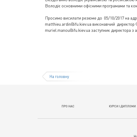
Володіє основними офісними програмами та ком
Просимо висилати резюме до 05/10/2017 на адр
matthieu.ardin@ifu.kiev.ua виконавчий директор 
muriel.manou@ifu.kiev.ua заступник директора з 
На головну
ПРО НАС
КУРСИ І ДИПЛОМИ
Н