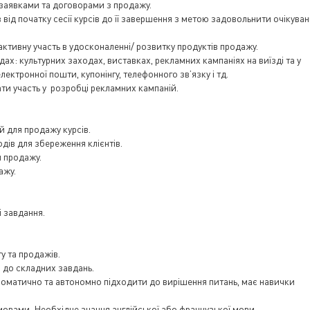
заявками та договорами з продажу.
 від початку сесії курсів до її завершення з метою задовольнити очікува
ктивну участь в удосконаленні/ розвитку продуктів продажу.
х: культурних заходах, виставках, рекламних кампаніях на виїзді та у
ектронної пошти, купонінгу, телефонного зв’язку і тд.
ати участь у розробці рекламних кампаній.
й для продажу курсів.
дів для збереження клієнтів.
й продажу.
ажу.
 завдання.
у та продажів.
о до складних завдань.
пломатично та автономно підходити до вирішення питань, має навички
овами. Необхідне знання англійської або французької мови.