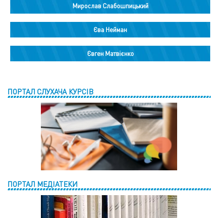
Мирослав Слабошпицький
Єва Нейман
Євген Матвієнко
ПОРТАЛ СЛУХАЧА КУРСІВ
ПОРТАЛ МЕДІАТЕКИ