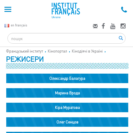
en français
Search
Французький інститут
Кінопортал
Кінодіячі в Україні
РЕЖИСЕРИ
Олександр Балагура
Марина Врода
Кіра Муратова
Олег Сенцов