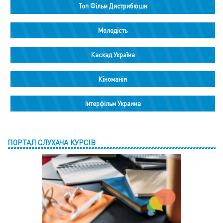
Топ Фільм Дистрибюшн
Молодість
Каскад Україна
Кіноманія
Інтерфільм Украина
ПОРТАЛ СЛУХАЧА КУРСІВ