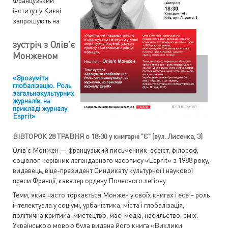
Французький
інститут у Києві
запрошують на
зустріч з Олів’є
Монженом
«Зрозуміти
глобалізацію. Роль
загальнокультурних
журналів, на
прикладі журналу
Esprit»
ВІВТОРОК 28 ТРАВНЯ о 18:30 у книгарні "Є" (вул. Лисенка, 3)
Олів’є Монжен — французький письменник-есеїст, філософ,
соціолог, керівник легендарного часопису «Esprit» з 1988 року,
видавець, віце-президент Синдикату культурної і наукової
преси Франції, кавалер ордену Почесного легіону.
Теми, яких часто торкається Монжен у своїх книгах і есе – роль
інтелектуала у соціумі, урбаністика, міста і глобалізація,
політична критика, мистецтво, мас-медіа, насильство, сміх.
Українською мовою була видана його книга «Виклики