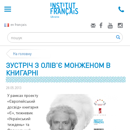
en français
Search
На головну
ЗУСТРІЧ З ОЛІВ'Є МОНЖЕНОМ В
КНИГАРНІ
28.05.2013
У рамках проекту
«Європейський
досвід» книгарня
«Є», тижневик
«Український
тиждень» та