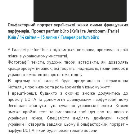
Ольфакторний портрет української жінки очима французьких
парфумерів. Проект parfum büro (Київ) та Jeroboam (Paris)
Київ / 14 квітня – 15 липня / Галерея parfum büro
У Галереї parfum büro відкриється виставка, присвячена ролі
жінки в українському мистецтві.
Фотографії, тексти, художні твори, артефакти, які дозволять
краще зрозуміти жінок, які творять і надихають, і їхній внесок в
українське мистецтво протягом століть.
В другому залі галереї буде представлена інтерактивна
інсталяція про киянок та роль ароматів у їхньому житті.
І врешті-решт, будь-хто з охочих зможе долучитись до
проекту ВОНА та допомогти французьким парфумерам дому
Jeroboam збагнути суть сучасної української жінки. Кожен
зможе пройти тест та висловити свої ідеї про те, якою є
українська жінка. Спеціалісти виділять домінуючі якості
українки і створять завдяки цьому її ольфакторний портрет –
парфум ВОНА, який буде презентовано восени.