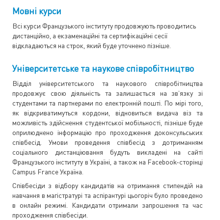
Мовні курси
Всі курси Французького інституту продовжують проводитись
дистанційно, а екзаменаційні та сертифікаційні сесії
відкладаються на строк, який буде уточнено пізніше.
Університетське та наукове співробітництво
Відділ університетського та наукового співробітництва
продовжує свою діяльність та залишається на зв’язку зі
студентами та партнерами по електронній пошті. По мірі того,
як відкриватимуться кордони, відновиться видача віз та
можливість здійснення студентської мобільності, пізніше буде
оприлюднено інформацію про проходження доконсульських
співбесід. Умови проведення співбесід з дотриманням
соціального дистанціювання будуть викладені на сайті
Французького інституту в Україні, а також на Facebook-сторінці
Campus France Україна.
Співбесіди з відбору кандидатів на отримання стипендій на
навчання в магістратурі та аспірантурі цьогоріч було проведено
в онлайн режимі. Кандидати отримали запрошення та час
проходження співбесіди.