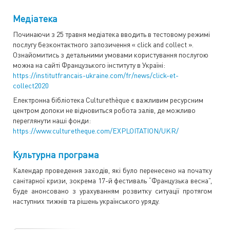
Медіатека
Починаючи з 25 травня медіатека вводить в тестовому режимі
послугу безконтактного запозичення « click and collect ».
Ознайомитись з детальними умовами користування послугою
можна на сайті Французького інституту в Україні:
https://institutfrancais-ukraine.com/fr/news/click-et-
collect2020
Електронна бібліотека Culturethèque є важливим ресурсним
центром допоки не відновиться робота залів, де можливо
переглянути наші фонди:
https://www.culturetheque.com/EXPLOITATION/UKR/
Культурна програма
Календар проведення заходів, які було перенесено на початку
санітарної кризи, зокрема 17-й фестиваль “Французька весна”,
буде анонсовано з урахуванням розвитку ситуації протягом
наступних тижнів та рішень українського уряду.