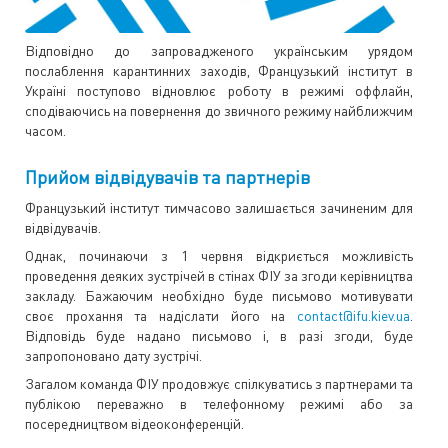
Відповідно до запровадженого українським урядом
послаблення карантинних заходів, Французький інститут в
Україні поступово відновлює роботу в режимі оффлайн,
сподіваючись на повернення до звичного режиму найближчим
часом.
Прийом відвідувачів та партнерів
Французький інститут тимчасово залишається зачиненим для
відвідувачів.
Однак, починаючи з 1 червня відкриється можливість
проведення деяких зустрічей в стінах ФІУ за згоди керівництва
закладу. Бажаючим необхідно буде письмово мотивувати
своє прохання та надіслати його на
contact@ifu.kiev.ua
.
Відповідь буде надано письмово і, в разі згоди, буде
запропоновано дату зустрічі.
Загалом команда ФІУ продовжує спілкуватись з партнерами та
публікою переважно в телефонному режимі або за
посередництвом відеоконференцій.