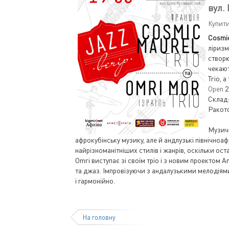
вул.
Купит
Cosmic
ліризм
створю
чекают
Trio, 
Open
2
Склад:
Ракото
Музич
афрокубінську музику, але й андлузькі північноа
найрізноманітніших стилів і жанрів, оскільки ос
Omri виступає зі своїм тріо і з новим проектом 
та джаз. Імпровізуючи з андалузькими мелодіями
і гармонійно.
На головну