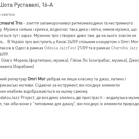
 Шота Руставелі, 16-А
и квитки
maurel Trio
- злиття запаморочливої ритмомелодики та нестримного
у. Музика сильна і крихка, водночас така дика і легка, немов музика, що
ється тут і зараз. Музичне тріо створює диво там, де на нього зовсім не
ь… В Україні тріо виступить у Києві 24/09 спільним концертом з Omri Mor
а також в Одесі в рамках
Odessa JazzFest
21/09 та в рамках
Chernihiv Jazz
6/09.
 Олів’є Морель (фортепіано, музика), Гійом Ліс (контрабас, музика), Джес
манга (барабани)
ний репертуар
Omri Mor
увібрав не лише класику та джаз, латино і
фриканські мотиви. Сідаючи за інструмент, він поєднує елементи
танні неабияк відображаються на ньому самому.
AndalouJazz Project, де воєдино злились дві пристрасті - андалузька музи
, так ніби вони є "типовими для джазу", він поєднує їх елементи природ