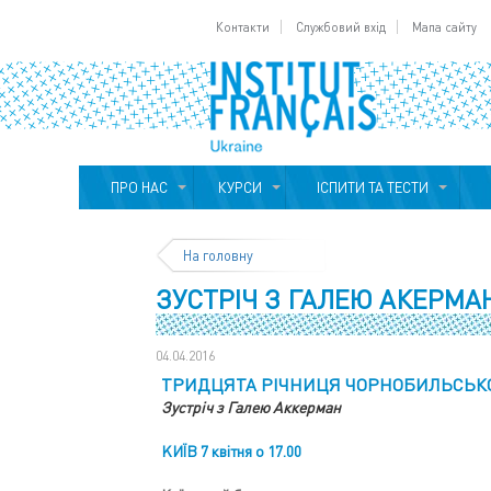
Контакти
Службовий вхід
Мапа сайту
ПРО НАС
КУРСИ
ІСПИТИ ТА ТЕСТИ
На головну
ЗУСТРІЧ З ГАЛЕЮ АКЕРМА
04.04.2016
ТРИДЦЯТА РІЧНИЦЯ ЧОРНОБИЛЬСЬКО
Зустріч з Галею Аккерман
KИЇВ 7 квітня о 17.00