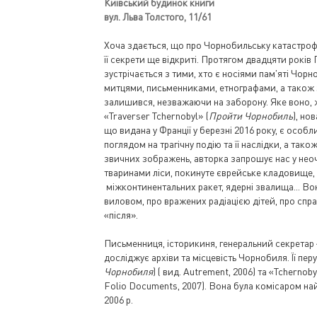
Київський будинок книги
вул. Льва Толстого, 11/61
Хоча здається, що про Чорнобильську катастрофу
її секрети ще відкриті. Протягом двадцяти років
зустрічається з тими, хто є носіями пам'яті Чор
митцями, письменниками, етнографами, а також з
залишився, незважаючи на заборону. Яке воно, 
«Traverser Tchernobyl» (
Пройти Чорнобиль
), но
що видана у Франції у березні 2016 року, є особ
поглядом на трагічну подію та її наслідки, а тако
звичних зображень, авторка запрошує нас у неоч
тваринами ліси, покинуте єврейське кладовище,
міжконтинентальних ракет, ядерні звалища... Во
виловом, про вражених радіацією дітей, про спра
«після».
Письменниця, історикиня, генеральний секретар
досліджує архіви та місцевість Чорнобиля. Її перу
Чорнобиля
) ( вид. Autrement, 2006) та «Tchernoby
Folio Documents, 2007). Вона була комісаром най
2006 р.