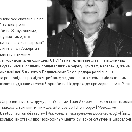
 вже все сказано, не всі
 Галя Аккерман
нобиля. З науковцями,
 усіма тими, хто
життя після катастрофи?
ва книга Галі Аккерман,
ливим та інтимним
ж, між рядками, на колишній СРСР та на те, чим він став. На відміну від
ікувані місця: осяяний сонцем пляж не берегу Прип’яті, населені дикими
 околиці найбільшого в Радянському Союзі радара розпізнання
на розповідає про дідуся-рибалку, задоволеного своїм радіоактивним
вжніх та удаваних героїв Чорнобиля. Подорож до примарної землі. У світ
 «Європейського Форуму для України», Галя Аккерман вже двадцять рокі
 належать такі книги, як «Les Silences de Tchernobyl» (
Мовчання
l, retour sur un désastre» (
Чорнобиль, повернення до катастрофи
) (вид.
більшої виставки про Чорнобиль у Центрі сучасної культури в Барселоні 