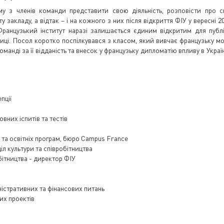
у з членів команди представити свою діяльність, розповісти про с
у закладу, а відтак – і на кожного з них після відкриття ФІУ у вересні 2
Французький інститут наразі залишається єдиним відкритим для публ
иці. Посол коротко поспілкувався з класом, який вивчає французьку мо
манді за її відданість та внесок у французьку дипломатію впливу в Україн
пції
овних іспитів та тестів
 та освітніх програм, бюро Campus France
іл культури та співробітництва
обітництва - директор ФІУ
іністративних та фінансових питань
их проектів