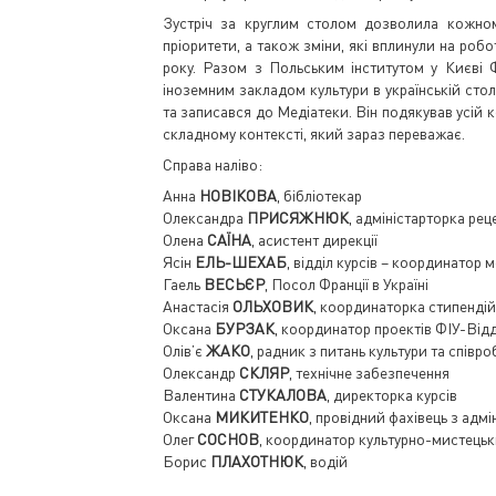
Зустріч за круглим столом дозволила кожном
пріоритети, а також зміни, які вплинули на робот
року. Разом з Польським інститутом у Києві 
іноземним закладом культури в українській стол
та записався до Медіатеки. Він подякував усій ко
складному контексті, який зараз переважає.
Справа наліво:
Анна
НОВІКОВА
, бібліотекар
Олександра
ПРИСЯЖНЮК
, адміністарторка реце
Олена
САЇНА
, асистент дирекції
Ясін
ЕЛЬ-ШЕХАБ
, відділ курсів – координатор м
Гаель
ВЕСЬЄР
, Посол Франції в Україні
Анастасія
ОЛЬХОВИК
, координаторка стипендій
Оксана
БУРЗАК
, координатор проектів ФІУ-Відд
Олів’є
ЖАКО
, радник з питань культури та співр
Олександр
СКЛЯР
, технічне забезпечення
Валентина
СТУКАЛОВА
, директорка курсів
Оксана
МИКИТЕНКО
, провідний фахівець з адм
Олег
СОСНОВ
, координатор культурно-мистецьк
Борис
ПЛАХОТНЮК
, водій