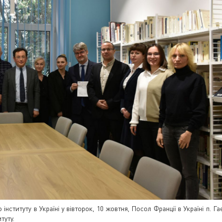
нституту в Україні у вівторок, 10 жовтня, Посол Франції в Україні п. Га
туту.