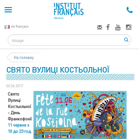
en français
Search
На головну
СВЯТО ВУЛИЦІ КОСТЬОЛЬНОЇ
02.06.2017
Свято
Вулиці
Костьольної
- День
Франкофонії
11 червня з
10 до 23 год.