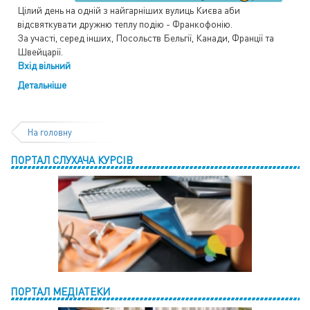
Цілий день на одній з найгарніших вулиць Києва аби
відcвяткувати дружню теплу подію - Франкофонію.
За участі, серед інших, Посольств Бельгії, Канади, Франції та
Швейцарії.
Вхід вільний
Детальніше
На головну
ПОРТАЛ СЛУХАЧА КУРСІВ
ПОРТАЛ МЕДІАТЕКИ