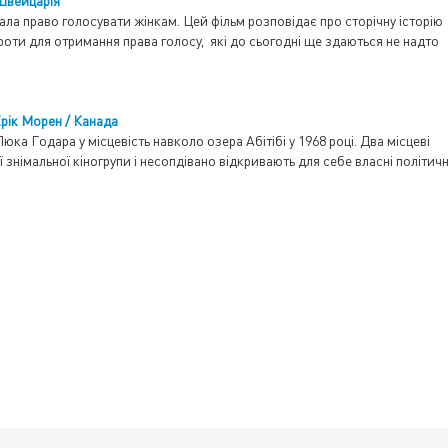
Швейцарія
адала право голосувати жінкам. Цей фільм розповідає про сторічну історію
роти для отримання права голосу, які до сьогодні ще здаються не надто
ік Морен / Канада
а Годара у місцевість навколо озера Абітібі у 1968 році. Два місцеві
знімальної кіногрупи і несопдівано відкривають для себе власні політичн