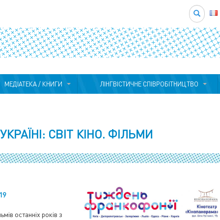
Search
МЕДІАТЕКА / КНИГИ
ЛІНГВІСТИЧНЕ СПІВРОБІТНИЦТВО
КРАЇНІ: СВІТ КІНО. ФІЛЬМИ
19
ьмів останніх років з