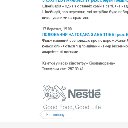
З КУХНІ ДО ПАРЛАМЕНТУ, реж. Стефан Гоель /
Швейцарія – одна з останніх країн в світі, яка н
Швейцарії, про перепони, які потрібно було побо
виконуваними на практиці.
17 березня, 19.00
ПОЛЮВАННЯ НА ГОДАРА З АББІТТІББІ, реж. Ер
Фільм навіяний розповіддю про подорож Жана-Люк
юнаки опиняються під прицілами камер іноземної 
анархістські погляди...
Квитки у касах кінотетру «Кінопанорама»
Телефони кас: 287 30 41
На головну