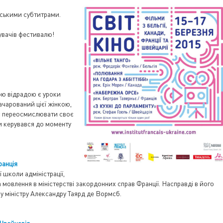
нськими субтитрами.
дувачів фестивалю!
ою відрадою є уроки
Зачарований цієї жінкою,
ає переосмислювати своє
и керувався до моменту
анція
школи адміністрації,
 мовлення в міністерстві закордонних справ Франції. Насправді в його
 міністру Александру Таярд де Вормсб.