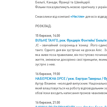
Бельгії, Канади, Франції та Швейцаріїї.
Фільми показуватимуть мовою оригіналу з украї
Смаколики від компанії
«Нестле»
для всіх відві
РОЗКЛАД:
15 березня, 14.00
ВІЛЬНЕ ТАНГО, реж. Фредерік Фонтейн/ Бельгія
JC – звичайний охоронець в ‘язниці . Його єдин
танго. Одного дня він зустрічає на уроках Аліс . 
яка живе поза правилами, він поступово почин
життя, змінюючи докорінно свої принципи, яким
зустрічі з нею.
16 березня, 19.00
НАБЕРЕЖНА ОРСЕ / реж. Бертран Таверньє / Фр
Артур Вламінк –молодий випускник Національної 
який влаштовується на роботу відповідальним за
обов’язки входить написання промов чванливому
16 березня, 21.00