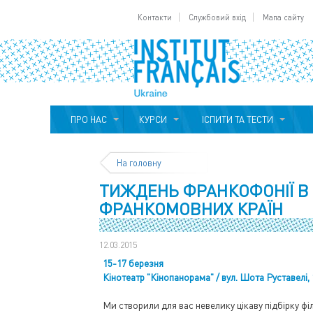
Контакти
Службовий вхід
Мапа сайту
ПРО НАС
КУРСИ
ІСПИТИ ТА ТЕСТИ
На головну
ТИЖДЕНЬ ФРАНКОФОНІЇ В У
ФРАНКОМОВНИХ КРАЇН
12.03.2015
15-17 березня
Кінотеатр "Кінопанорама" / вул. Шота Руставелі, 
Ми створили для вас невелику цікаву підбірку філ