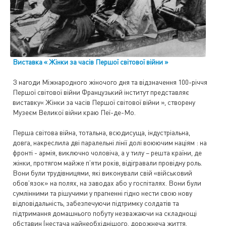
Виставка « Жінки за часів Першої світової війни »
З нагоди Міжнародного жіночого дня та відзначення 100-річчя
Першої світової війни Французький інститут представляє
виставку« Жінки за часів Першої світової війни », створену
Музеєм Великої війни краю Пеї-де-Мо.
Перша світова війна, тотальна, всюдисуща, індустріальна,
довга, накреслила дві паралельні лінії долі воюючим націям : на
фронті - армія, виключно чоловіча, а у тилу – решта країни, де
жінки, протягом майже п’яти років, відігравали провідну роль.
Вони були трудівницями, які виконували свій «військовий
обов’язок» на полях, на заводах або у госпіталях. Вони були
сумлінними та рішучими у прагненні гідно нести свою нову
відповідальність, забезпечуючи підтримку солдатів та
підтримання домашнього побуту незважаючи на складнощі
обставин (нестача найнеобхіднішого, дорожнеча життя,