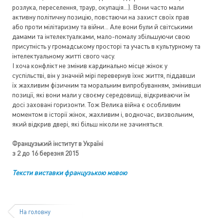
розлука, переселення, траур, окупація...). Вони часто мали
активну політичну позицію, повстаючи на захист своїх прав
або проти мілітаризму та війни... Але вони були й світськими
дамами та інтелектуалками, мало-помалу збільшуючи свою
присутність у громадському просторі та участь в культурному та
інтелектуальному житті свого часу.
І хоча конфлікт не змінив кардинально місце жінок у
суспільстві, він у значній мірі перевернув їхнє життя, піддавши
їх жахливим фізичним та моральним випробуванням, змінивши
позиції, які вони мали у своєму середовищі, відкриваючи їм
досі заховані горизонти. Тож Велика війна є особливим
моментом в історії жінок, жахливим і, водночас, визвольним,
який відкрив двері, які більш ніколи не зачиняться.
Французький інститут в Україні
з 2 до 16 березня 2015
Тексти виставки французькою мовою
На головну