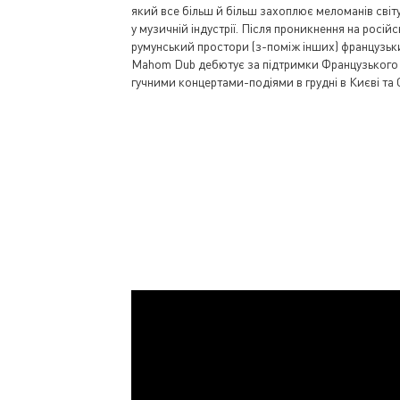
який все більш й більш захоплює меломанів світ
у музичній індустрії. Після проникнення на російс
румунський простори (з-поміж інших) французьки
Mahom Dub дебютує за підтримки Французького і
гучними концертами-подіями в грудні в Києві та 