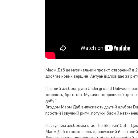
Маом Даб це музикальний проект, створений в 2005
досягає нових вершин: Антуан відповідає за ритмі
Перший альбом групи Underground Dubwise позна
творчість, братство. Музичне творіння із 7 треків
дабу “.
Згодом Маом Даб випускають другий альбом Dub b
простий і звучний ритм, потужні баси й натхнен
Наступним альбомом стає The Skankin' Cat… Цим
Маом Даб охоплює весь французький й світовий 
Завзяті захисники природи, відкриті до світу й 