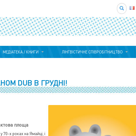
Search
МЕДІАТЕКА / КНИГИ
ЛІНГВІСТИЧНЕ СПІВРОБІТНИЦТВО
HOM DUB В ГРУДНІ!
актова площа
 70-х роках на Ямайці, і