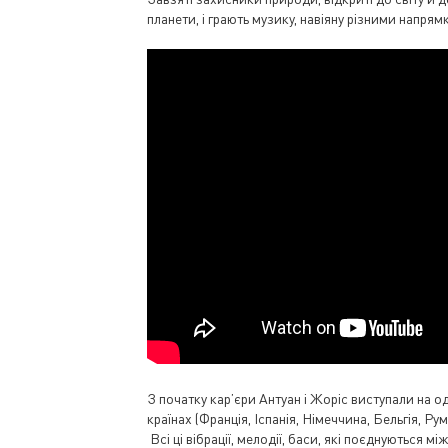
планети, і грають музику, навіяну різними напрям
З початку кар’єри Антуан і Жоріс виступали на од
країнах (Франція, Іспанія, Німеччина, Бельгія, Ру
Всі ці вібрації, мелодії, баси, які поєднуються 