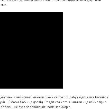
ками.
ній сцені з великими іменами сцени світового дабу і відіграли в багатьох
мунія) ; “Маом Даб - це досвід. Розділити його з іншими - це неймовірно.
між собою, - це буря задоволення” пояснює Жоріс.