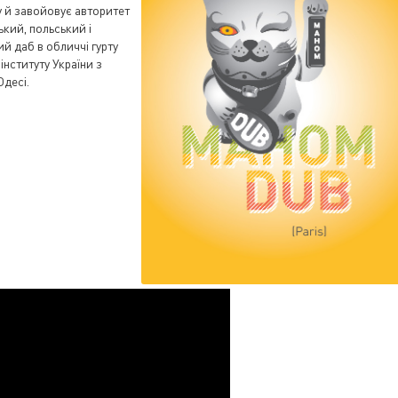
у й завойовує авторитет
ький, польський і
й даб в обличчі гурту
нституту України з
Одесі.