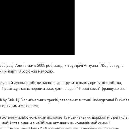
 році. Але тільки в 2008 році завдяки зустрічі Антуана і Жоріcа група
чні партії, Жоріс –за мелодію.
чений духом свободи засновників групи: в ньому присутні свобода,
 і 1 реміксу став їх першим виходом на сцені "Нової хвилі" французького
y Sub. Ці 8 оригінальних треків, створених в стилі Underground Dubwise
ня етнічними мотивами.
 останнім альбомом, який включає 13 музикальних доріжок й 3 реміксів,
даб, і стає одним з найбільш активних виконавців даб сцени!
до інших культур, Маом Даб в своїх творіннях надихаються чудесами