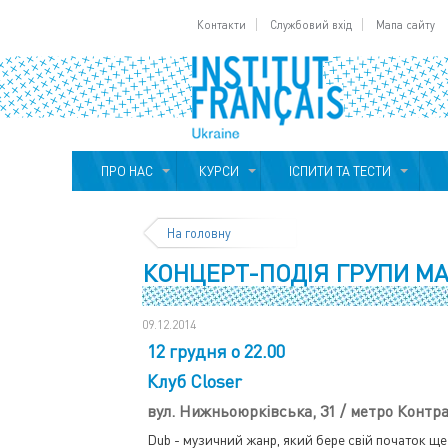
Контакти
Службовий вхід
Мапа сайту
ПРО НАС
КУРСИ
ІСПИТИ ТА ТЕСТИ
На головну
КОНЦЕРТ-ПОДІЯ ГРУПИ MA
09.12.2014
12 грудня о 22.00
Клуб Closer
вул. Нижньоюрківська, 31 / метро Контр
Dub - музичний жанр, який бере свій початок ще у