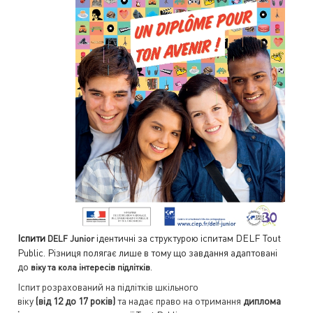
Іспити
ідентичні за структурою іспитам DELF Tout
DELF
Junior
Public. Різниця полягає лише в тому що завдання адаптовані
до
.
віку та кола інтересів підлітків
Іспит розрахований на підлітків шкільного
віку
(
від
12
до
17
років
)
та надає право на отримання
диплома