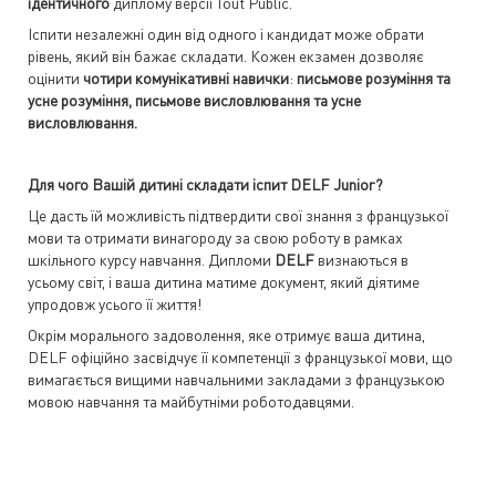
ідентичного
диплому версії Tout Public.
Іспити незалежні один від одного і кандидат може обрати
рівень, який він бажає складати. Кожен екзамен дозволяє
оцінити
чотири комунікативні навички
:
письмове розуміння та
усне розуміння, письмове висловлювання та усне
висловлювання
.
Для чого Вашій дитині складати іспит DELF Junior?
Це дасть їй можливість підтвердити свої знання з французької
мови та отримати винагороду за свою роботу в рамках
шкільного курсу навчання. Дипломи
DELF
визнаються в
усьому світ, і ваша дитина матиме документ, який діятиме
упродовж усього її життя!
Окрім морального задоволення, яке отримує ваша дитина,
DELF офіційно засвідчує її компетенції з французької мови, що
вимагається вищими навчальними закладами з французькою
мовою навчання та майбутніми роботодавцями.