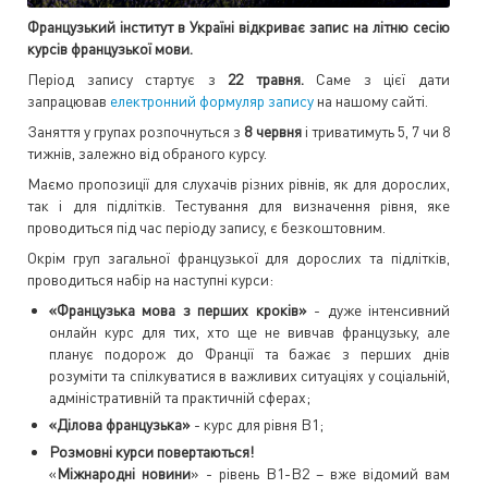
Французький інститут в Україні відкриває запис
на літню сесію
курсів французької мови.
Період запису стартує з
22 травня.
Саме з цієї дати
запрацював
електронний формуляр запису
на нашому сайті.
Заняття у групах розпочнуться з
8 червня
і триватимуть 5, 7 чи 8
тижнів, залежно від обраного курсу.
Маємо пропозиції для слухачів різних рівнів, як для дорослих,
так і для підлітків. Тестування для визначення рівня, яке
проводиться під час періоду запису, є безкоштовним.
Окрім груп загальної французької для дорослих та підлітків,
проводиться набір на наступні курси:
«Французька мова з перших кроків»
- дуже інтенсивний
онлайн курс для тих, хто ще не вивчав французьку, але
планує подорож до Франції та бажає з перших днів
розуміти та спілкуватися в важливих ситуаціях у соціальній,
адміністративній та практичній сферах;
«Ділова французька»
- курс для рівня В1;
Розмовні курси
повертаються!
«
Міжнародні новини
» - рівень В1-В2 – вже відомий вам