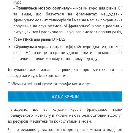
курс.
«
Французька мовою оригіналу
» - новий курс для рівнів С1
та вище, що базується на фрагментах нещодавніх
французькомовних телесеріалів і має на меті як покращення
розуміння на слух розмовної французької мови в реальних
ситуаціях, так і удосконалення усного висловлювання учнів;
Граматика
для рівнів В1-В2;
«Французька через театр»
- оффлайн курс для тих, хто має
рівень В1 та вище та прагне удосконалити свої мовленнєві
навички завдяки живому та творчому підходу.
Тестування для визначення рівня, яке проводиться під час
періоду запису, є безкоштовним.
Побачити всі наші курси та тарифи можна тут:
ВИДИ КУРСІВ
Нагадуємо, що всі слухачі курсів французької мови
Французького інституту в Україні мають безкоштовний доступ
до ресурсів Медіатеки та консультацій з мови.
Для отримання додаткової інформації, зв'яжіться з відділом