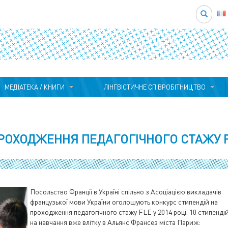
Search
МЕДІАТЕКА / КНИГИ
ЛІНГВІСТИЧНЕ СПІВРОБІТНИЦТВО
ПРОХОДЖЕННЯ ПЕДАГОГІЧНОГО СТАЖУ 
Посольство Франції в Україні спільно з Асоціацією викладачів
французької мови України оголошують конкурс стипендій на
проходження педагогічного стажу FLE у 2014 році. 10 стипенді
на навчання вже влітку в Альянс Франсез міста Париж: