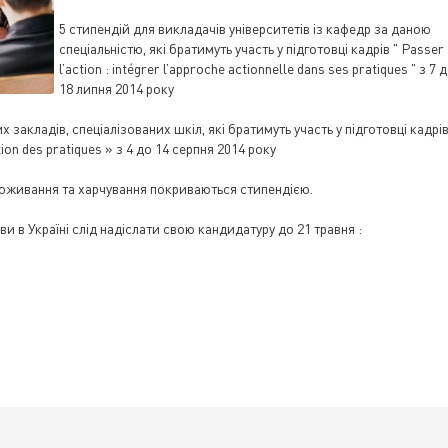
5 стипендій для викладачів університетів із кафедр за даною
спеціальністю, які братимуть участь у підготовці кадрів " Passer
l’action : intégrer l’approche actionnelle dans ses pratiques " з 7 
18 липня 2014 року
закладів, спеціалізованих шкіл, які братимуть участь у підготовці кадрів
on des pratiques » з 4 до 14 серпня 2014 року
роживання та харчування покриваються стипендією.
и в Україні слід надіслати свою кандидатуру до 21 травня :