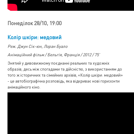
Понеділок 28/10, 19:00
Колір шкіри: медовий
Реж. Джун Сік-юн, Лоран Буало
Анімаційний фільм / Бельгія, Франція / 2012 / 75’
Знятий у дивовижному поєднанні реальних та художніх
образів, десь між спогадами та дійсністю, з використанням до
того ж історичних та сімейних архівів, «Колір шкіри: медовий»
- це автобіографічна розповідь, яка відкриває нові горизонти
анімаційного кіно.