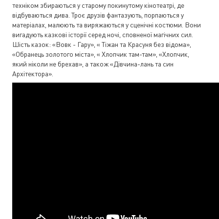
техніком збираються у старому покинутому кінотеатрі, де
відбуваються дива. Троє друзів фантазують, порпаються у
матеріалах, малюють та виряжаються у сценічні костюми. Вони
вигадують казкові історії серед ночі, сповненої магічних сил.
Шість казок: «Вовк - Гару», « Тіжан та Красуня без відома»,
«Обранець золотого міста», « Хлопчик там-там», «Хлопчик,
який ніколи не брехав», а також «Дівчина-лань та син
Архітектора».