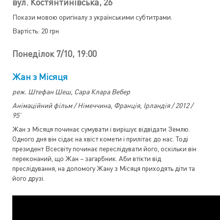
вул. Костянтинівська, 26
Покази мовою оригіналу з українськими субтитрами.
Вартість: 20 грн
Понеділок 7/10, 19:00
Жан з Місяця
реж. Штефан Шеш, Сара Клара Вебер
Анімаційний фільм / Німеччина, Франція, Iрландія / 2012 /
95’
Жан з Місяця починає сумувати і вирішує відвідати Землю.
Одного дня він сідає на хвіст комети і прилітає до нас. Тоді
президент Всесвіту починає переслідувати його, оскільки він
переконаний, що Жан – загарбник. Аби втікти від
преслідування, на допомогу Жану з Місяця приходять діти та
його друзі.