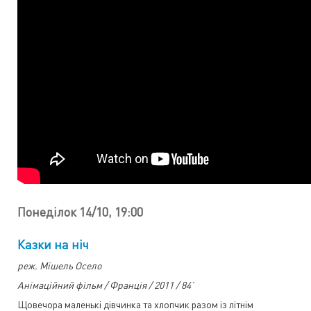
Понеділок 14/10, 19:00
Казки на ніч
реж. Мішель Осело
Анімаційний фільм / Франція / 2011 / 84’
Щовечора маленькі дівчинка та хлопчик разом із літнім