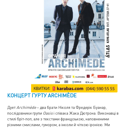
КОНЦЕРТ ГУРТУ ARCHIMÈDE
Дует
Archimède
– два брати Ніколя та Фредерік Буанар,
послідовники групи
Oasis
і співака Жака Дютрона. Виконавці в
стилі бріт-поп, але з текстами французькою, наповненими
різними смислами, гумором, а інколи й чіткою іронією. Ми