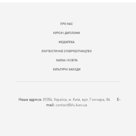
ПРО НАС
КУРСИ І ДИПЛОМИ
МЕДІАТЕКА
ЛІНГВІСТИЧНЕ СПІВРОБІТНИЦТВО
НАУКА І ОСВІТА
КУЛЬТУРНІ ЗАХОДИ
Наша адреса:
01054, Україна, м. Київ, вул. Гончара, 84
E-
mail:
contact@ifu.kiev.ua