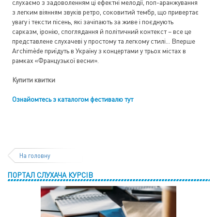
слухаємо з задоволенням ці ефектні мелодії, поп-аранжування
з легким віянням звуків ретро, соковитий тембр, що привертає
увагу і тексти пісень, які зачіпають за живе і поєднують
сарказм, іронію, споглядання й політичний контекст – все це
представлене слухачеві у простому та легкому стилі... Вперше
Archimède приїдуть в Україну з концертами у трьох містах в
рамках «Французької весни».
Купити квитки
Ознайомтесь з каталогом фестивалю
тут
На головну
ПОРТАЛ СЛУХАЧА КУРСІВ