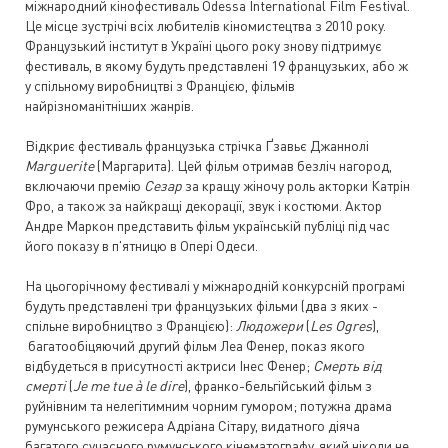
міжнародний кінофестиваль Odessa International Film Festival.
Це місце зустрічі всіх любителів кіномистецтва з 2010 року.
Французький інститут в Україні цього року знову підтримує
фестиваль, в якому будуть представлені 19 французьких, або ж
у спільному виробництві з Францією, фільмів
найрізноманітніших жанрів.
Відкриє фестиваль французька стрічка Ґзавьє Джаннолі
Marguerite
(Маргарита). Цей фільм отримав безліч нагород,
включаючи премію
Сезар
за кращу жіночу роль акторки Катрін
Фро, а також за найкращі декорації, звук і костюми. Актор
Андре Маркон представить фільм українській публіці під час
його показу в п'ятницю в Опері Одеси.
На цьогорічному фестивалі у міжнародній конкурсній програмі
будуть представлені три французьких фільми (два з яких -
спільне виробництво з Францією):
Людожери
(
Les Ogres
),
багатообіцяючий другий фільм Леа Фенер, показ якого
відбудеться в присутності актриси Інес Фенер;
Смерть від
смерті
(
Je me tue à le dire
), франко-бельгійський фільм з
руйнівним та нелегітимним чорним гумором; потужна драма
румунського режисера Адріана Сітару, видатного діяча
багатого сучасного румунського кінематографу, який ніколи не