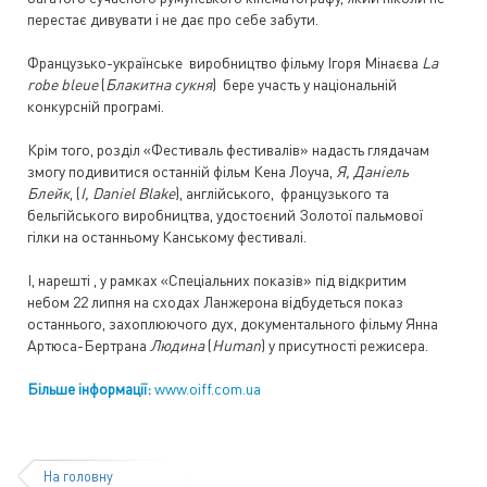
перестає дивувати і не дає про себе забути.
Французько-українське виробництво фільму Ігоря Мінаєва
La
robe bleue
(
Блакитна сукня
) бере участь у національній
конкурсній програмі.
Крім того, розділ «Фестиваль фестивалів» надасть глядачам
змогу подивитися останній фільм Кена Лоуча,
Я, Даніель
Блейк
, (
I, Daniel Blake
), англійського, французького та
бельгійського виробництва, удостоєний Золотої пальмової
гілки на останньому Канському фестивалі.
І, нарешті , у рамках «Спеціальних показів» під відкритим
небом 22 липня на сходах Ланжерона відбудеться показ
останнього, захоплюючого дух, документального фільму Янна
Артюса-Бертрана
Людина
(
Human
) у присутності режисера.
Більше інформації:
www.oiff.com.ua
На головну