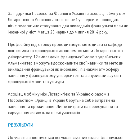
За підтримки Посольства Франції в Україні та асоціації обміну між
Лотарінгією та Україною Лотарінгський університет проводить
літнє педагогічне стажування для викладачів французької мови як
іноземної у місті Метц з 23 червня до 4 липня 2014 року.
Професійну підготовку проводитимуть методисти із кафедр
лінгвістики та французької як іноземної мови Лотарінгського
університету. 12 викладачів французької мови з українських
Альма-матер зможуть вдосконалити свої навички та методи
викладання французької як іноземної, пізнаючи атмосферу
навчання у французькому університеті та занурившись у світ
французької мови та культури.
Асоціація обміну між Лотарінгією та Україною разом з
Посольством Франції в Україні беруть на себе витрати на
навчання та проживання. Лише витрати на пересування та
харчування лягають на плечі учасників.
РЕЗУЛЬТАТИ
До участі запрошуються всі українські викладачі французької