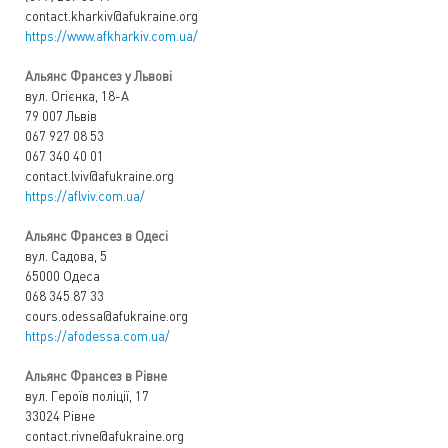
contact.kharkiv@afukraine.org
https://www.afkharkiv.com.ua/
Альянс Франсез у Львові
вул. Огієнка, 18-A
79 007 Львів
067 927 08 53
067 340 40 01
contact.lviv@afukraine.org
https://aflviv.com.ua/
Альянс Франсез в Одесі
вул. Садова, 5
65000 Одеса
068 345 87 33
cours.odessa@afukraine.org
https://afodessa.com.ua/
Альянс Франсез в Рівне
вул. Героїв поліції, 17
33024 Рівне
contact.rivne@afukraine.org