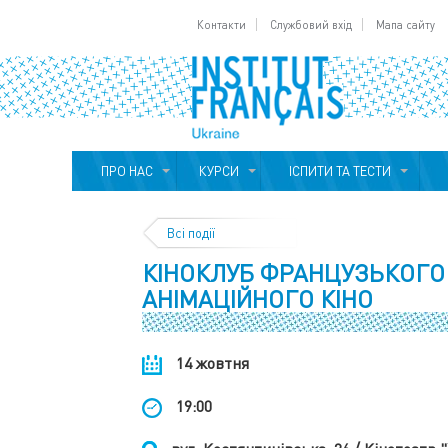
Контакти
Службовий вхід
Мапа сайту
ПРО НАС
КУРСИ
ІСПИТИ ТА ТЕСТИ
Всі події
КІНОКЛУБ ФРАНЦУЗЬКОГО
АНІМАЦІЙНОГО КІНО
14 жовтня
19:00