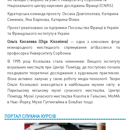
Національного центру наукових досліджень Франції (CNRS).
Кураторська команда проєкту: Оксана Довгополова, Катерина
Семенюк, Яна Барінова, Катерина Філюк.
Проєкт реалізовано за підтримки Посольства Франції в Україні
та Французького інституту в Україні.
Ольга Киселева (Olga Kisseleva)
— одна з ключових фігур
міжнародного мистецького спрямування art&science та
професорка Університету Сорбонна.
В 1995 році Кісельова стала членкинею Вищого інституту
візуальних мистецтв при Центрі Помпіду, де поступово почала
поєднувати теоретичні дослідження з художньою практикою.
Вона активно залучає у свою роботу медіа-технології. Твори
Ольги Кісельової знаходяться в найбільших музеях світу: в
Паризькому міському музеї сучасного мистецтва, Центрі
Помпіду, Музеї сучасного мистецтва Kiasma в Гельсінкі, МoМА
в Нью-Йорку, Музеї Гуггенгайма в Більбао тощо.
ПОРТАЛ СЛУХАЧА КУРСІВ