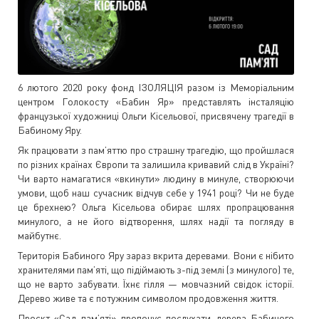
6 лютого 2020 року фонд ІЗОЛЯЦІЯ разом із Меморіальним
центром Голокосту «Бабин Яр» представлять інсталяцію
французької художниці Ольги Кісельової, присвячену трагедії в
Бабиному Яру.
Як працювати з пам’яттю про страшну трагедію, що пройшлася
по різних країнах Європи та залишила кривавий слід в Україні?
Чи варто намагатися «вкинути» людину в минуле, створюючи
умови, щоб наш сучасник відчув себе у 1941 році? Чи не буде
це брехнею? Ольга Кісельова обирає шлях пропрацювання
минулого, а не його відтворення, шлях надії та погляду в
майбутнє.
Територія Бабиного Яру зараз вкрита деревами. Вони є нібито
хранителями пам’яті, що підіймають з-під землі (з минулого) те,
що не варто забувати. Їхнє гілля — мовчазний свідок історії.
Дерево живе та є потужним символом продовження життя.
Проєкт «Сад пам’яті» пропонує послухати дерева Бабиного