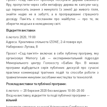
Яру, пропустити через себе метафору дерева як капсули часу,
що переносить знання з минулого (з землі) до живого гілля,
знайти надію не в забутті, а в пропрацюванні страшного
досвіду. Пам’ять є посланням про майбутнє — про те, як
зберегти людське в нелюдяному світі.
Відкриття виставки
:
6 лютого 2020; 19:00
Адреса: Креативна спільнота IZONE; 2-й поверх вул.
Набережно-Лугова, 8
Проєкт «Сад пам’яті» включає в себе публічну програму, яку
організовує Memory Lab — експериментальний підрозділ
Меморіального центру Голокосту «Бабин Яр». В межах
програми відбудеться серія публічних дискусій про сучасні
практики комеморації трагічних подій та способи роботи з
травматичним минулим засобами мистецтва та технологій.
Розклад виставки та публічної програми:
6 лютого — 20 березня 2020 без вихідних 10:00–20:00
Вхід на виставку, відкриття та події публічної програми —
вільний
Інсталяцію створено за участі Університету Сорбонна та