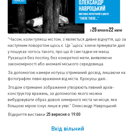
"Часом, коли гуляєш містом, з’являється дивне відчуття, що за
наступним поворотом щось є. Це “щось” кличе прямувати далі
у пошуках чогось такого, про що й сам гадки не маєш.
Рухаєшся без поспіху, без конкретної мети, виявляючи
закономірності або аномалії міського середовища.
За допомогою камери нотуєш отриманий досвід, лишаючи на
фотографіях певні враження від міста. Крокуєш далі...
Згодом отриманні зображення утворюють певний архів-
конструктор вражень, за допомогою якого можна
вибудовувати образ доволі химерного міста чи місця, яке
більшою мірою існує лише в уяві." Олександр Навроцький
Відкриття виставки
25 вересня о 19.00
Вхід вільний