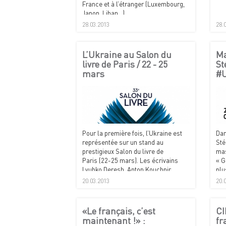
France et à l’étranger (Luxembourg,
Japon, Liban...).
28.03.2013
28.
L’Ukraine au Salon du
Ma
livre de Paris / 22 - 25
St
mars
#U
Pour la première fois, l’Ukraine est
Dan
représentée sur un stand au
Sté
prestigieux Salon du livre de
mas
Paris (22-25 mars). Les écrivains
« G
Lyubko Deresh, Anton Kouchnir,
plu
Yevhenia Kononenko, Maryna
ouv
20.03.2013
20.
Grymytch, Irène Rozdoboudko, Ivan
doc
Riabtchiï et Dmytro Tchystiak figurent
parmi les invités.
«Le français, c’est
CI
maintenant !» :
fr