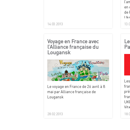
l’a
en 
de 
Ukr
mus
14.03.2013
13.
de 
Voyage en France avec
Le
l’Alliance française du
Pa
Lougansk
Les
fra
Le voyage en France de 26 avril à 8
pré
mai par Alliance française de
fra
Lougansk
UKR
Vit
28.02.2013
18.