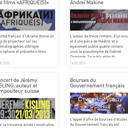
s films «AFRIQUE(S)»
Andreï Makine
nstitut français d’Ukraine donne un
L'auteur de treize romans, d’un ess
p de projecteur sur les
et d’une pièce de théâtre, et a
ématographies d’Afrique
également publié quatre romans
ncophone et présente 6 films
sous le pseudonyme de Gabriel
Osmonde. Sa publication du
Testament français, couronné les
03.2013
14.03.2013
prix Goncourt, Médicis et Goncourt
des Lycéens.
ncert de Jérémy
Bourses du
SLING, auteur et
Gouvernement français
mpositeur suisse
L'appel d'offre de bourses d'études
du Gouvernement français est
r la troisième année consécutive,