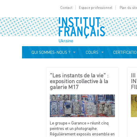
Contact
Espace professionnel
Plan du sit
QUI SOMMES-NOUS ?
COURS
CERTIFICATI
"Les instants de la vie" :
II
exposition collective à la
I
galerie M17
FI
Le groupe « Garance » réunit cinq
peintres et un photographe.
Régulièrement exposés ensemble en