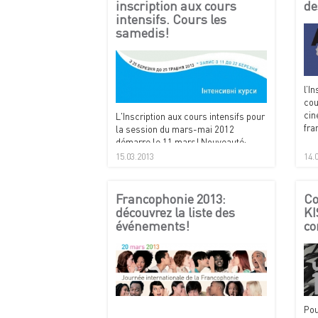
inscription aux cours
de
intensifs. Cours les
samedis!
l’I
cou
cin
L'Inscription aux cours intensifs pour
fra
la session du mars-mai 2012
démarre le 11 mars! Nouveauté:
cours les samedis! A notez dans vos
15.03.2013
14.
agendas!
Francophonie 2013:
Co
découvrez la liste des
KI
événements!
co
Pou