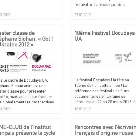
festival « La musique des
jeunes » dirigé par Bogdan
03.2013
27.03.2013
Segin.
ster classe de
10ème Festival Docudays
éphane Siohan, « Gol !
UA
kraine 2012 »
Le festival Docudays UA fête sa
s le cadre de Docudays UA,
10ème édition cette année ! La
phane Siohan animera une
référence des festivals de films
ter classe pour présenter
documentaires en Ukraine se
ol ! », mais aussi pour évoquer
déroulera du 22 au 28 mars 2013, à
s globalement les perspectives
la Maison du cinéma (Dom Kino) et 
ertes par ce nouveau genre de
03.2013
18.03.2013
cinéma Kinopanorama.
umentaire interactif.
NE-CLUB de l’Institut
Rencontres avec l’écrivai
ançais présente le cycle
français d’origine russe