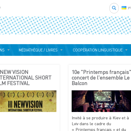
Search
e
у
ONS
MÉDIATHÈQUE / LIVRES
COOPÉRATION LINGUISTIQUE
I NEW VISION
10e "Printemps français"
NTERNATIONAL SHORT
concert de l'ensemble Le
LM FESTIVAL
Balcon
Invité à se produire à Kiev et à
Lviv dans le cadre du
« Printemps français » et du