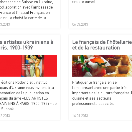
encore ouvert
mbassade de Suisse en Ukraine,
collaboration avec l’ambassade
France et l’Institut Français en
aine, a choisi la carte de la
ique pour célébrer la semaine
03.2013
06.03.2013
la Francophonie.
s artistes ukrainiens à
Le français de l’hôtellerie
ris. 1900-1939
et de la restauration
 éditions Rodovid et l’Institut
Pratiquer le français en se
nçais d’Ukraine vous invitent à la
familiarisant avec une partie très
sentation de la publication en
importante de la culture française: 
nçais du livre «LES ARTISTES
cuisine et ses secteurs
AINIENS À PARIS. 1900-1939» de
professionnels associés.
a Sussak.
02.2013
16.01.2013