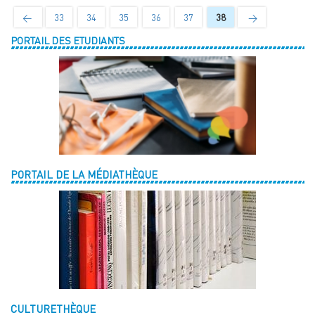
←
33
34
35
36
37
38
→
PORTAIL DES ETUDIANTS
PORTAIL DE LA MÉDIATHÈQUE
CULTURETHÈQUE