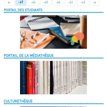
←
-67
-66
-65
-64
-63
-62
→
PORTAIL DES ETUDIANTS
PORTAIL DE LA MÉDIATHÈQUE
CULTURETHÈQUE