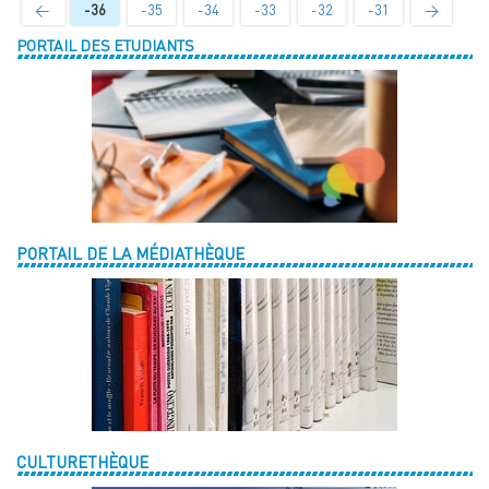
←
-36
-35
-34
-33
-32
-31
→
PORTAIL DES ETUDIANTS
PORTAIL DE LA MÉDIATHÈQUE
CULTURETHÈQUE