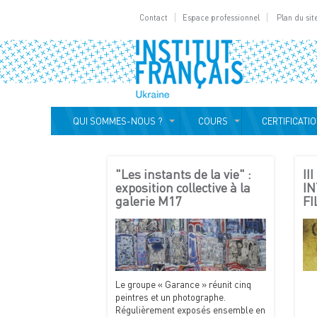
Contact
Espace professionnel
Plan du sit
QUI SOMMES-NOUS ?
COURS
CERTIFICATI
"Les instants de la vie" :
II
exposition collective à la
I
galerie M17
FI
Le groupe « Garance » réunit cinq
peintres et un photographe.
Régulièrement exposés ensemble en