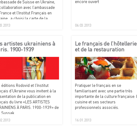
encore ouvert
mbassade de Suisse en Ukraine,
collaboration avec l’ambassade
France et l’Institut Français en
aine, a choisi la carte de la
ique pour célébrer la semaine
03.2013
06.03.2013
la Francophonie.
s artistes ukrainiens à
Le français de l’hôtellerie
ris. 1900-1939
et de la restauration
 éditions Rodovid et l’Institut
Pratiquer le français en se
nçais d’Ukraine vous invitent à la
familiarisant avec une partie très
sentation de la publication en
importante de la culture française: 
nçais du livre «LES ARTISTES
cuisine et ses secteurs
AINIENS À PARIS. 1900-1939» de
professionnels associés.
a Sussak.
02.2013
16.01.2013