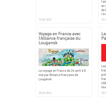
l’a
en 
de 
Ukr
mus
14.03.2013
13.
de 
Voyage en France avec
Le
l’Alliance française du
Pa
Lougansk
Les
fra
Le voyage en France de 26 avril à 8
pré
mai par Alliance française de
fra
Lougansk
UKR
Vit
28.02.2013
18.