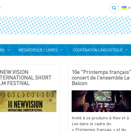
Search
e
у
ONS
MÉDIATHÈQUE / LIVRES
COOPÉRATION LINGUISTIQUE
I NEW VISION
10e "Printemps français"
NTERNATIONAL SHORT
concert de l'ensemble Le
LM FESTIVAL
Balcon
Invité à se produire à Kiev et à
Lviv dans le cadre du
« Printemps français » et du