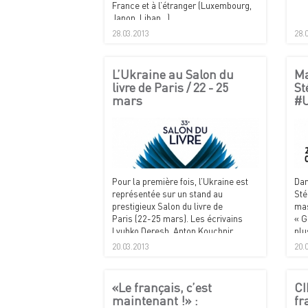
France et à l’étranger (Luxembourg,
Japon, Liban...).
28.03.2013
28.
L’Ukraine au Salon du
Ma
livre de Paris / 22 - 25
St
mars
#U
Pour la première fois, l’Ukraine est
Dan
représentée sur un stand au
Sté
prestigieux Salon du livre de
mas
Paris (22-25 mars). Les écrivains
« G
Lyubko Deresh, Anton Kouchnir,
plu
Yevhenia Kononenko, Maryna
ouv
20.03.2013
20.
Grymytch, Irène Rozdoboudko, Ivan
doc
Riabtchiï et Dmytro Tchystiak figurent
parmi les invités.
«Le français, c’est
CI
maintenant !» :
fr