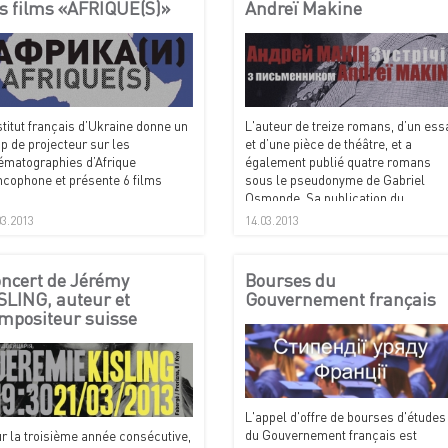
s films «AFRIQUE(S)»
Andreï Makine
nstitut français d’Ukraine donne un
L'auteur de treize romans, d’un ess
p de projecteur sur les
et d’une pièce de théâtre, et a
ématographies d’Afrique
également publié quatre romans
ncophone et présente 6 films
sous le pseudonyme de Gabriel
Osmonde. Sa publication du
Testament français, couronné les
03.2013
14.03.2013
prix Goncourt, Médicis et Goncourt
des Lycéens.
ncert de Jérémy
Bourses du
SLING, auteur et
Gouvernement français
mpositeur suisse
L'appel d'offre de bourses d'études
du Gouvernement français est
r la troisième année consécutive,