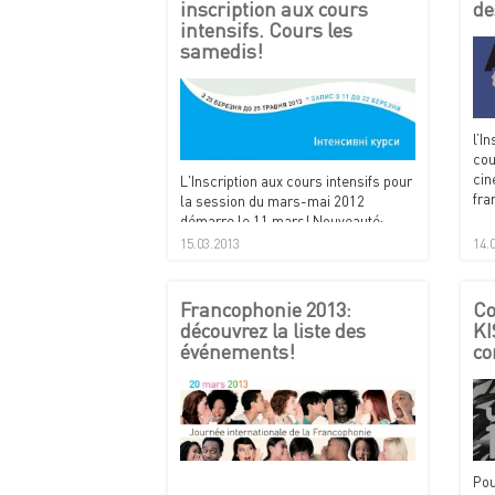
inscription aux cours
de
intensifs. Cours les
samedis!
l’I
cou
cin
L'Inscription aux cours intensifs pour
fra
la session du mars-mai 2012
démarre le 11 mars! Nouveauté:
cours les samedis! A notez dans vos
15.03.2013
14.
agendas!
Francophonie 2013:
Co
découvrez la liste des
KI
événements!
co
Pou