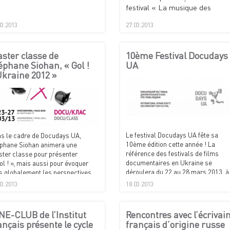
festival « La musique des
jeunes » dirigé par Bogdan
03.2013
27.03.2013
Segin.
ster classe de
10ème Festival Docudays
éphane Siohan, « Gol !
UA
kraine 2012 »
Le festival Docudays UA fête sa
s le cadre de Docudays UA,
10ème édition cette année ! La
phane Siohan animera une
référence des festivals de films
ter classe pour présenter
documentaires en Ukraine se
ol ! », mais aussi pour évoquer
déroulera du 22 au 28 mars 2013, à
s globalement les perspectives
la Maison du cinéma (Dom Kino) et 
ertes par ce nouveau genre de
03.2013
18.03.2013
cinéma Kinopanorama.
umentaire interactif.
NE-CLUB de l’Institut
Rencontres avec l’écrivai
ançais présente le cycle
français d’origine russe