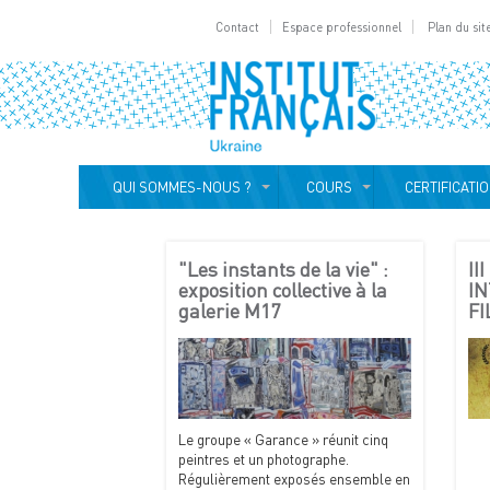
Contact
Espace professionnel
Plan du sit
QUI SOMMES-NOUS ?
COURS
CERTIFICATI
"Les instants de la vie" :
II
exposition collective à la
I
galerie M17
FI
Le groupe « Garance » réunit cinq
peintres et un photographe.
Régulièrement exposés ensemble en