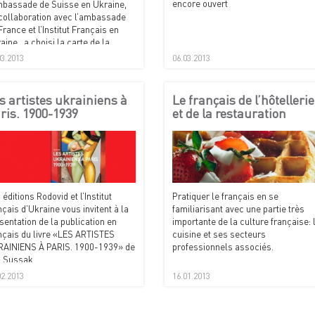
encore ouvert
mbassade de Suisse en Ukraine,
collaboration avec l’ambassade
France et l’Institut Français en
aine, a choisi la carte de la
ique pour célébrer la semaine
03.2013
06.03.2013
la Francophonie.
s artistes ukrainiens à
Le français de l’hôtellerie
ris. 1900-1939
et de la restauration
 éditions Rodovid et l’Institut
Pratiquer le français en se
nçais d’Ukraine vous invitent à la
familiarisant avec une partie très
sentation de la publication en
importante de la culture française: 
nçais du livre «LES ARTISTES
cuisine et ses secteurs
AINIENS À PARIS. 1900-1939» de
professionnels associés.
a Sussak.
02.2013
16.01.2013