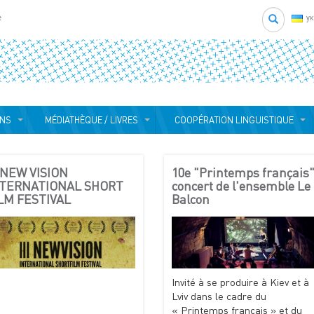
Search
e
у
ONS
MÉDIATHÈQUE / LIVRES
COOPÉRATION LINGUISTIQUE
I NEW VISION
10e "Printemps français"
NTERNATIONAL SHORT
concert de l'ensemble Le
LM FESTIVAL
Balcon
Invité à se produire à Kiev et à
Lviv dans le cadre du
« Printemps français » et du