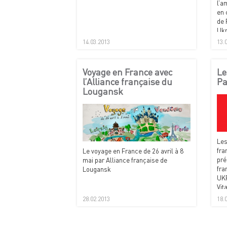
l’a
en 
de 
Ukr
mus
14.03.2013
13.
de 
Voyage en France avec
Le
l’Alliance française du
Pa
Lougansk
Les
fra
Le voyage en France de 26 avril à 8
pré
mai par Alliance française de
fra
Lougansk
UKR
Vit
28.02.2013
18.