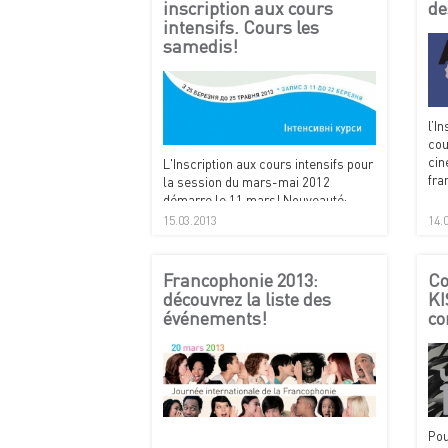
inscription aux cours
de
intensifs. Cours les
samedis!
l’I
cou
cin
L'Inscription aux cours intensifs pour
fra
la session du mars-mai 2012
démarre le 11 mars! Nouveauté:
cours les samedis! A notez dans vos
15.03.2013
14.
agendas!
Francophonie 2013:
Co
découvrez la liste des
KI
événements!
co
Pou