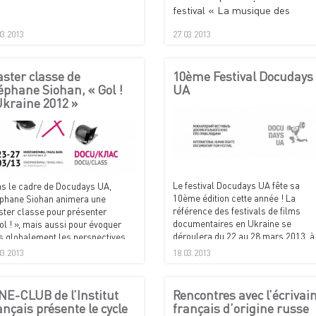
festival « La musique des
jeunes » dirigé par Bogdan
03.2013
27.03.2013
Segin.
ster classe de
10ème Festival Docudays
éphane Siohan, « Gol !
UA
kraine 2012 »
Le festival Docudays UA fête sa
s le cadre de Docudays UA,
10ème édition cette année ! La
phane Siohan animera une
référence des festivals de films
ter classe pour présenter
documentaires en Ukraine se
ol ! », mais aussi pour évoquer
déroulera du 22 au 28 mars 2013, à
s globalement les perspectives
la Maison du cinéma (Dom Kino) et 
ertes par ce nouveau genre de
03.2013
18.03.2013
cinéma Kinopanorama.
umentaire interactif.
NE-CLUB de l’Institut
Rencontres avec l’écrivai
ançais présente le cycle
français d’origine russe