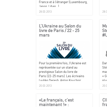
France et à l’étranger (Luxembourg,
Japon, Liban...).
28.03.2013
28.
L’Ukraine au Salon du
Ma
livre de Paris / 22 - 25
St
mars
#U
Pour la première fois, l’Ukraine est
Dan
représentée sur un stand au
Sté
prestigieux Salon du livre de
mas
Paris (22-25 mars). Les écrivains
« G
Lyubko Deresh, Anton Kouchnir,
plu
Yevhenia Kononenko, Maryna
ouv
20.03.2013
20.
Grymytch, Irène Rozdoboudko, Ivan
doc
Riabtchiï et Dmytro Tchystiak figurent
parmi les invités.
«Le français, c’est
CI
maintenant !» :
fr