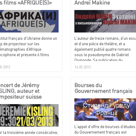
s films «AFRIQUE(S)»
Andreï Makine
nstitut français d’Ukraine donne un
L'auteur de treize romans, d’un ess
p de projecteur sur les
et d’une pièce de théâtre, et a
ématographies d’Afrique
également publié quatre romans
ncophone et présente 6 films
sous le pseudonyme de Gabriel
Osmonde. Sa publication du
Testament français, couronné les
03.2013
14.03.2013
prix Goncourt, Médicis et Goncourt
des Lycéens.
ncert de Jérémy
Bourses du
SLING, auteur et
Gouvernement français
mpositeur suisse
L'appel d'offre de bourses d'études
du Gouvernement français est
r la troisième année consécutive,