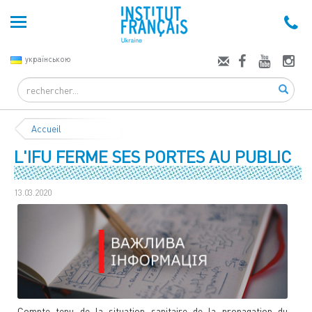
українською
Search
Accueil
L'IFU FERME SES PORTES AU PUBLIC
13.03.2020
Compte tenu de la situation sanitaire de la propagation du