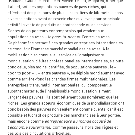
(Balkans, Caucase, Proche et Moyen-Orient, Maghreb, Amérique
Latine), soit des populations pauvres de pays riches, qui
effectuent des parcours de plusieurs milliers de kilomètres dans
diverses nations avant de revenir chez eux, avec pour principale
activité la vente de produits de contrebande ou de services.
Sortes de colporteurs contemporains qui vendent aux
populations pauvres –
le poor-to-poor
ou l’entre-pauvres.
Ce phénomène permet à des grandes entreprises internationales
de conquérir l’immense marché mondial des pauvres. A la
mobilisation bien connue, au service de l’omniprésente
mondialisation, d’élites professionnelles internationales, s’ajoute
donc celle, bien moins identifiée, de populations pauvres : le «
poor to poor », l’ « entre pauvres », se déploie mondialement avec
comme arrière-fond les grandes firmes multinationales. Les
entreprises trans, multi, inter nationales, qui composent le
substrat matériel de l’insaisissable mondialisation, aiment
l’argent des pauvres : ils sont tellement plus nombreux que les
riches. Les grands acteurs économiques de la mondialisation ont
donc besoin des pauvres non seulement comme clients, car il est
possible et lucratif de produire des marchandises à leur portée,
mais encore comme
entrepreneurs du monde occulté de
l’économie souterraine
, comme passeurs, hors des règles et
des lois des circulations officielles.