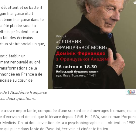
 débattent et se battent
gue française était
adémie française dans le
 a été placée sous la
elle du président de la
a fait des écrivains
t un statut social unique,
st d’établir un
lement renouvelé au gré
transformations de la
annoncée en France a de
ançaise au cœur de
le de l'Académie française
ces deux questions.
ne œuvre importante, composée d’une soixantaine d’ouvrages (romans, essai
e d’écrivain et de critique littéraire depuis 1958. En 1974, son roman Porpor
édicis. On lui doit l’invention de la « psychobiographie ». Il obtient en 1982 
qui puise dans la vie de Pasolini, écrivain et cinéaste italien.