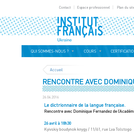
Contact
Espace professionnel
Plan du sit
QUI SOMMES-NOUS ?
COURS
CERTIFICATI
Accueil
RENCONTRE AVEC DOMINIQU
26.04.2016
Le dictrionnaire de la langue française.
Rencontre avec Dominique Fernandez de l’Académi
26 avril à 18h30
Kyivskiy boudynok knygy / 11/61, rue Lva Tolstogo