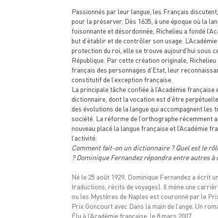
Passionnés par leur langue, les Français discutent,
pour la préserver. Dès 1635, à une époque où la lan
foisonnante et désordonnée, Richelieu a fondé l’Ac
but d’établir et de contrôler son usage. L’Académie
protection du roi, elle se trouve aujourd’hui sous c
République. Par cette création originale, Richelieu 
français des personnages d’Etat, leur reconnaissan
constitutif de l’exception française.
La principale tâche confiée à l’Académie française e
dictionnaire, dont la vocation est d’être perpétuel
des évolutions de la langue qui accompagnent les 
société. La réforme de l’orthographe récemment 
nouveau placé la langue française et l’Académie fr
l’activité.
Comment fait-on un dictionnaire ? Quel est le rô
? Dominique Fernandez répondra entre autres à 
Né le 25 août 1929, Dominique Fernandez a écrit u
traductions, récits de voyages). Il mène une carrièr
ou les Mystères de Naples est couronné par le Prix M
Prix Goncourt avec Dans la main de l’ange. Un roman 
Élu à l’Académie française, le 8 mars 2007.