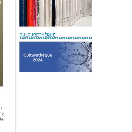
CULTURETHÈQUE
s,
ino
le