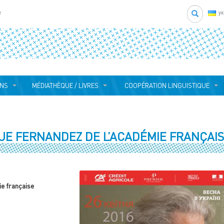
Search
e
у
ONS
MÉDIATHÈQUE / LIVRES
COOPÉRATION LINGUISTIQUE
E FERNANDEZ DE L’ACADÉMIE FRANÇAI
e française