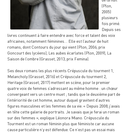
(Plon,
2005)
plusieurs
fois primé.
Depuis ses
livres continuent à faire entendre avec force et talent des voix
africaines, notamment féminines… Elle est l’auteur de huit
romans, dont Contours du jour qui vient (Plon, 2006, prix
Goncourt des lycéens), Les aubes écarlates (Plon, 2009), La
Saison de l’ombre (Grasset, 2013, prix Femina).
Ses deux romans les plus récents Crépuscule du tourment 1,
Melancholy (Grasset, 2016) et Crépuscule du tourment 2,
Heritage (Grasset, 2017) mettent en scène, pour le premier
quatre voix de femmes s’adressant au même homme : un chœur
convergeant vers un centre muet ; tandis que le deuxième part de
l’intériorité de cet homme, autour duquel gravitent d’autres
figures masculines et les femmes de sa vie. « Depuis 2008, j’avais
en tête cette galerie de portraits. Je savais que je ferai un roman
sur des femmes », explique Léonora Miano. Crépuscule du
Tourment est un roman féminin plus que féministe car aucune
cause particulière n’y est défendue. Ce n’est pas un essai mais