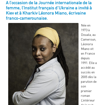
A l’occasion de la Journée internationale de la
femme, l’Institut français d’Ukraine a invité à
Kiev et à Kharkiv Léonora Miano, écrivaine
franco-camerounaise.
Née en
1973 à
Douala, au
Cameroun,
Léonora
Miano vit
en France
depuis
1991. Elle a
accédé au
succès en
2005 dès la
parution de
son
premier
roman
L’intérieur
de la nuit