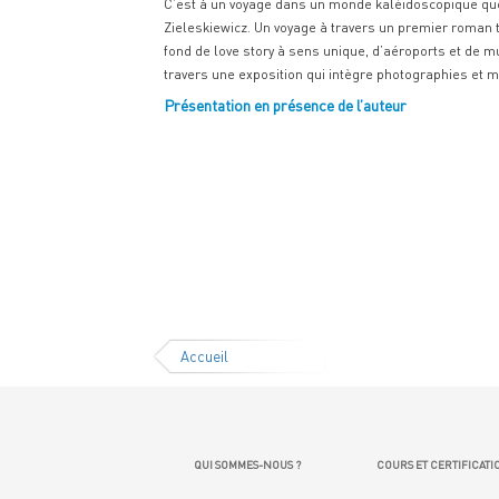
C’est à un voyage dans un monde kaléidoscopique que
Zieleskiewicz. Un voyage à travers un premier roman
fond de love story à sens unique, d’aéroports et de 
travers une exposition qui intègre photographies et 
Présentation en présence de l’auteur
Accueil
QUI SOMMES-NOUS ?
COURS ET CERTIFICATI