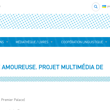
Search
e
у
ONS
MÉDIATHÈQUE / LIVRES
COOPÉRATION LINGUISTIQUE
 AMOUREUSE. PROJET MULTIMÉDIA DE
l Premier Palace)