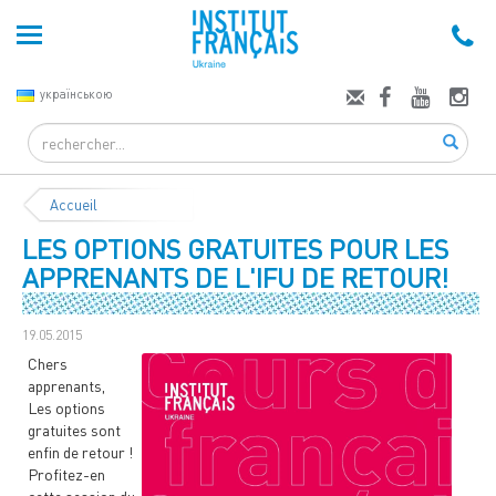
українською
Search
Accueil
LES OPTIONS GRATUITES POUR LES
APPRENANTS DE L'IFU DE RETOUR!
19.05.2015
Chers
apprenants,
Les options
gratuites sont
enfin de retour !
Profitez-en