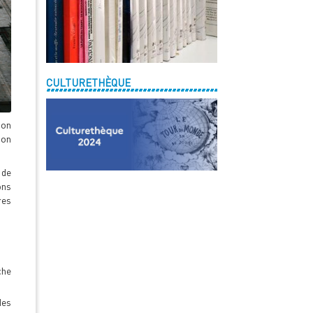
CULTURETHÈQUE
ion
ion
 de
ons
res
che
des