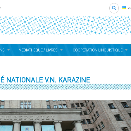
Search
e
у
ONS
MÉDIATHÈQUE / LIVRES
COOPÉRATION LINGUISTIQUE
TÉ NATIONALE V.N. KARAZINE