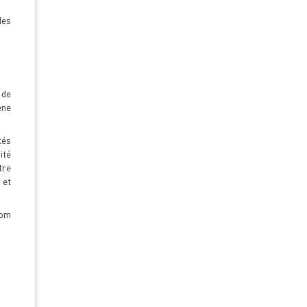
des
 de
ène
tés
ité
tre
 et
nom