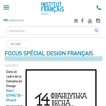
українською
Search
Accueil
FOCUS SPÉCIAL DESIGN FRANÇAIS
14.04.2017
Dans le
cadre de la
Semaine du
Design
Kiev /
IZONE/ 20 –
29 avril