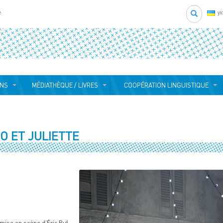
Search
e
у
ONS
MÉDIATHÈQUE / LIVRES
COOPÉRATION LINGUISTIQUE
O ET JULIETTE
ise en scène d’Éric Ruf.