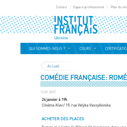
Contact
Espace professionnel
Plan du sit
QUI SOMMES-NOUS ?
COURS
CERTIFICATI
Accueil
COMÉDIE FRANÇAISE: ROMÉ
12.01.2017
24 janvier à 19h
Cinéma
Kiev
/ 19, rue Velyka Vassylkivska
ACHETER DES PLACES
Roméo et Juliette de William Shakespeare dans une m