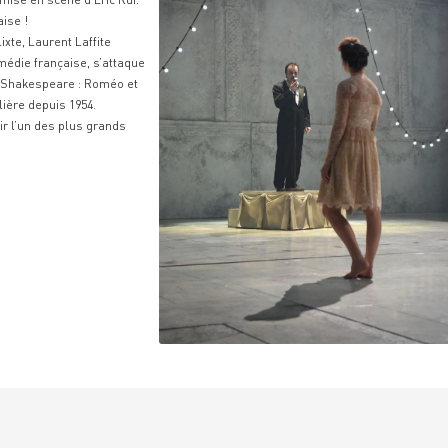
ise !
xte, Laurent Laffite
médie française, s’attaque
de Shakespeare : Roméo et
lière depuis 1954.
r l’un des plus grands